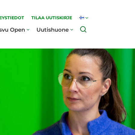
EYSTIEDOT
TILAA UUTISKIRJE
Haku
svu Open
Uutishuone