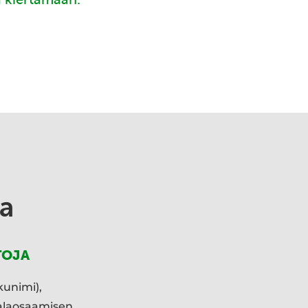
a
TOJA
kunimi),
ialaosaamisen