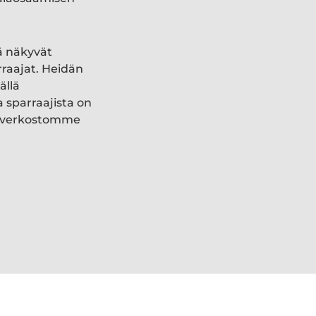
ä näkyvät
rraajat. Heidän
ällä
a sparraajista on
ki verkostomme