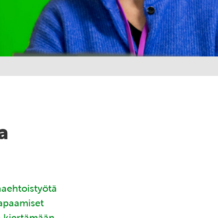
a
aaehtoistyötä
tapaamiset
ä kiertämään.