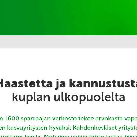
Haastetta ja kannustust
kuplan ulkopuolelta
 1600 sparraajan verkosto tekee arvokasta vap
en kasvuyritysten hyväksi. Kahdenkeskiset yritys
luottamuksella. Motiivina vahva tahto laittaa hyv