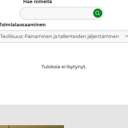
Hae nimellä
Hae
Toimialaosaaminen
Teollisuus: Painaminen ja tallenteiden jäljentäminen
Tuloksia ei löytynyt.