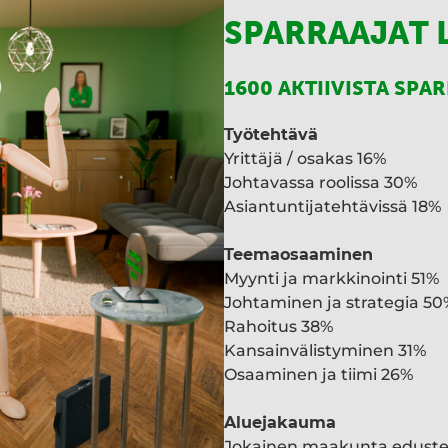
SPARRAAJAT 
1600 AKTIIVISTA SPA
Työtehtävä
Yrittäjä / osakas 16%
Johtavassa roolissa 30%
Asiantuntijatehtävissä 18%
Teemaosaaminen
Myynti ja markkinointi 51%
Johtaminen ja strategia 50
Rahoitus 38%
Kansainvälistyminen 31%
Osaaminen ja tiimi 26%
Aluejakauma
Jokainen maakunta edust