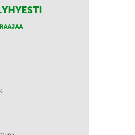
LYHYESTI
RRAAJAA
%
ettuna