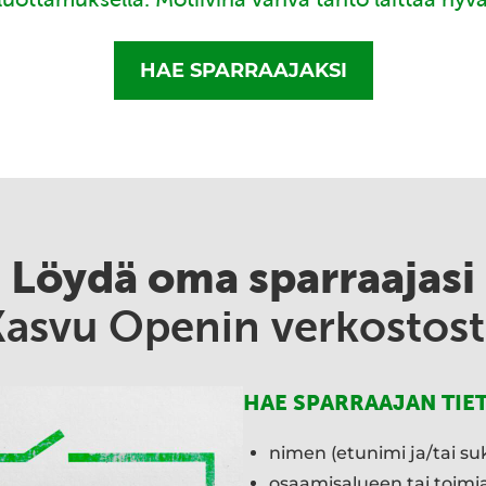
HAE SPARRAAJAKSI
Löydä oma sparraajasi
Kasvu Openin verkostost
HAE SPARRAAJAN TIE
nimen (etunimi ja/tai su
osaamisalueen tai toim