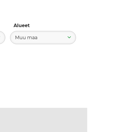
Alueet
Muu maa