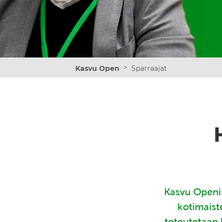
>
Kasvu Open
Sparraajat
Kasvu Openin
kotimaist
toteutetaan 