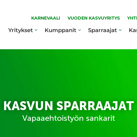
KARNEVAALI
VUODEN KASVUYRITYS
YHT
Yritykset
Kumppanit
Sparraajat
Ka
KASVUN SPARRAAJAT
Vapaaehtoistyön sankarit