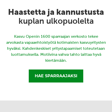
Haastetta ja kannustusta
kuplan ulkopuolelta
Kasvu Openin 1600 sparraajan verkosto tekee
arvokasta vapaaehtoistyötä kotimaisten kasvuyritysten
hyväksi. Kahdenkeskiset yritystapaamiset toteutetaan
luottamuksella. Motiivina vahva tahto laittaa hyvä
kiertämään.
HAE SPARRAAJAKSI