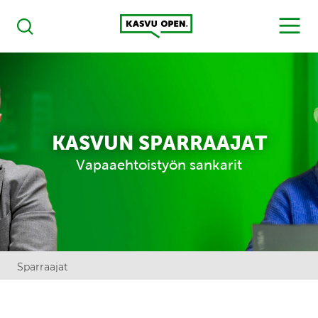
Kasvu Open
MENU
Haku
KASVUN SPARRAAJAT
Vapaaehtoistyön sankarit
Sparraajat