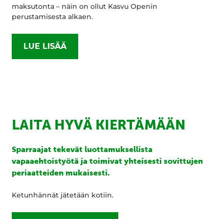
maksutonta – näin on ollut Kasvu Openin
perustamisesta alkaen.
LUE LISÄÄ
LAITA HYVÄ KIERTÄMÄÄN
Sparraajat tekevät luottamuksellista
vapaaehtoistyötä ja toimivat yhteisesti sovittujen
periaatteiden mukaisesti.
Ketunhännät jätetään kotiin.