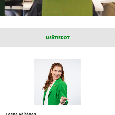
LISÄTIEDOT
Leena Räisänen