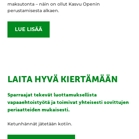
maksutonta – näin on ollut Kasvu Openin
perustamisesta alkaen.
LUE LISÄÄ
LAITA HYVÄ KIERTÄMÄÄN
Sparraajat tekevät luottamuksellista
vapaaehtoistyötä ja toimivat yhteisesti sovittujen
periaatteiden mukaisesti.
Ketunhännät jätetään kotiin.