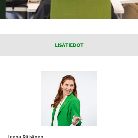
LISÄTIEDOT
Leena Räisänen