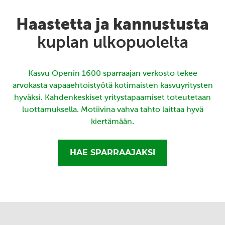
Haastetta ja kannustusta
kuplan ulkopuolelta
Kasvu Openin 1600 sparraajan verkosto tekee
arvokasta vapaaehtoistyötä kotimaisten kasvuyritysten
hyväksi. Kahdenkeskiset yritystapaamiset toteutetaan
luottamuksella. Motiivina vahva tahto laittaa hyvä
kiertämään.
HAE SPARRAAJAKSI