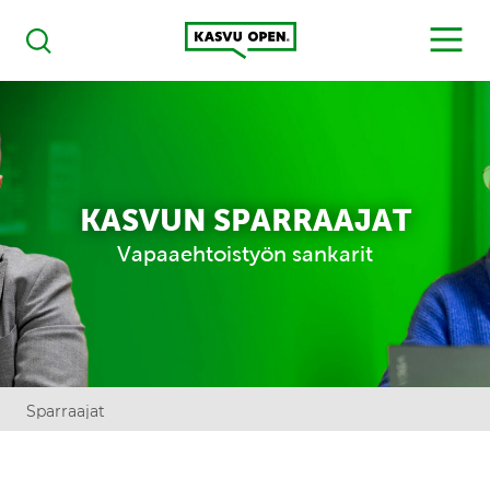
Kasvu Open
MENU
Haku
KASVUN SPARRAAJAT
Vapaaehtoistyön sankarit
Sparraajat