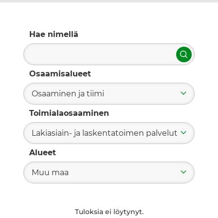
Hae nimellä
Hae
Osaamisalueet
Osaaminen ja tiimi
Toimialaosaaminen
Lakiasiain- ja laskentatoimen palvelut
Alueet
Muu maa
Tuloksia ei löytynyt.