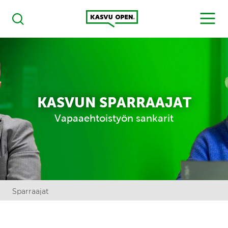
Kasvu Open
MENU
Haku
KASVUN SPARRAAJAT
Vapaaehtoistyön sankarit
Sparraajat