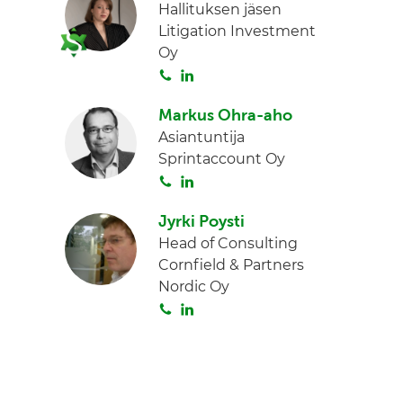
Hallituksen jäsen
Litigation Investment
Oy
S
L
o
i
Markus Ohra-aho
i
n
Asiantuntija
t
k
Sprintaccount Oy
a
e
S
L
d
o
i
I
Jyrki Poysti
i
n
n
Head of Consulting
t
k
Cornfield & Partners
a
e
Nordic Oy
d
S
L
I
o
i
n
i
n
t
k
a
e