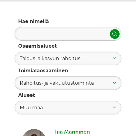
Hae nimellä
Hae
Osaamisalueet
Talous ja kasvun rahoitus
Toimialaosaaminen
Rahoitus- ja vakuutustoiminta
Alueet
Muu maa
Tiia Manninen