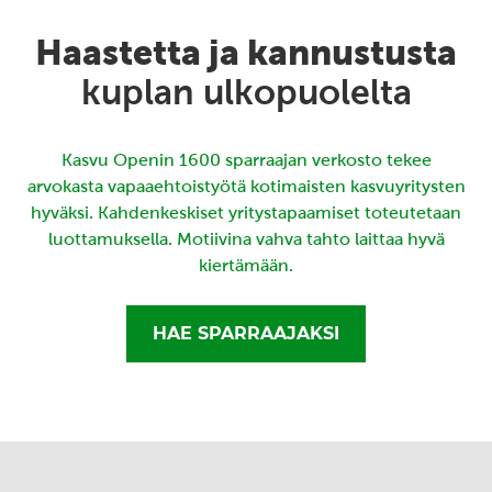
Haastetta ja kannustusta
kuplan ulkopuolelta
Kasvu Openin 1600 sparraajan verkosto tekee
arvokasta vapaaehtoistyötä kotimaisten kasvuyritysten
hyväksi. Kahdenkeskiset yritystapaamiset toteutetaan
luottamuksella. Motiivina vahva tahto laittaa hyvä
kiertämään.
HAE SPARRAAJAKSI