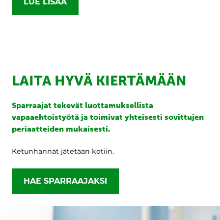
LUE LISÄÄ
LAITA HYVÄ KIERTÄMÄÄN
Sparraajat tekevät luottamuksellista
vapaaehtoistyötä ja toimivat yhteisesti sovittujen
periaatteiden mukaisesti.
Ketunhännät jätetään kotiin.
HAE SPARRAAJAKSI