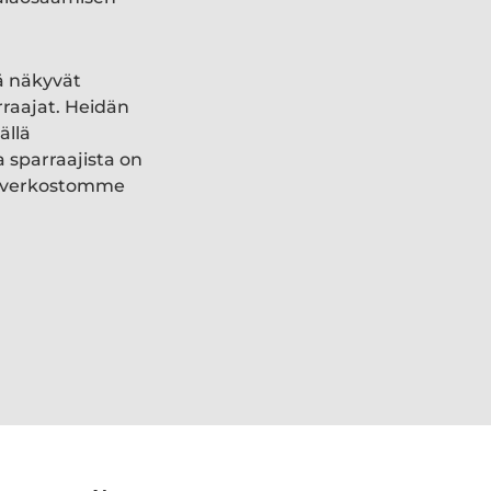
ä näkyvät
rraajat. Heidän
ällä
a sparraajista on
ki verkostomme