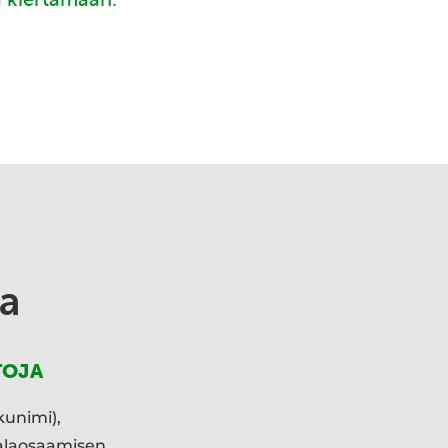
a
TOJA
kunimi),
ialaosaamisen