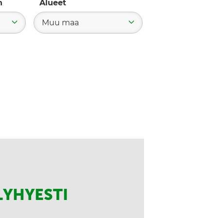
n
Alueet
Muu maa
LYHYESTI