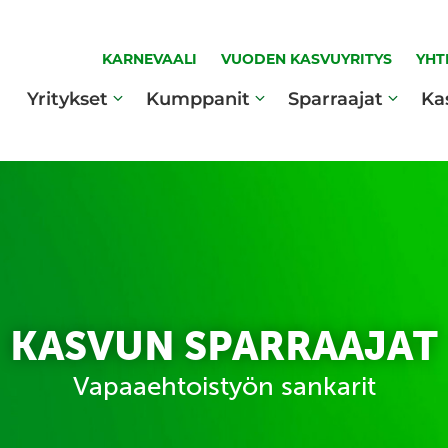
KARNEVAALI
VUODEN KASVUYRITYS
YHT
Yritykset
Kumppanit
Sparraajat
Ka
KASVUN SPARRAAJAT
Vapaaehtoistyön sankarit