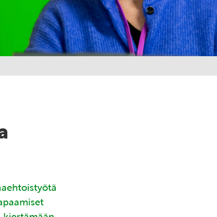
a
aaehtoistyötä
tapaamiset
ä kiertämään.