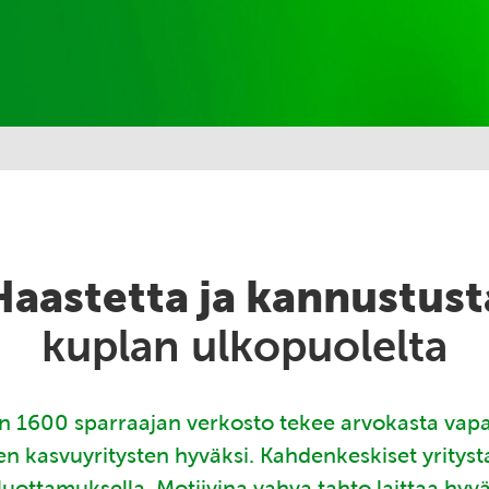
Haastetta ja kannustust
kuplan ulkopuolelta
 1600 sparraajan verkosto tekee arvokasta vap
en kasvuyritysten hyväksi. Kahdenkeskiset yritys
luottamuksella. Motiivina vahva tahto laittaa hyv