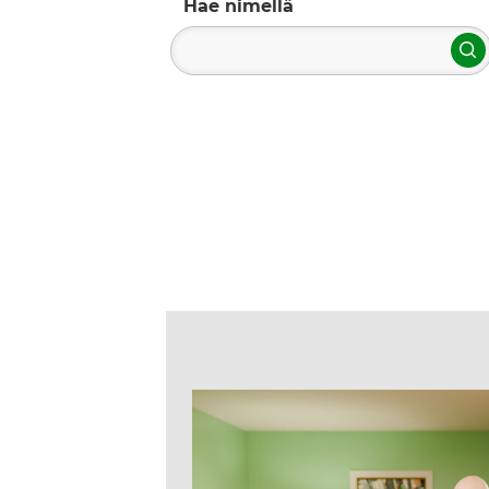
Hae nimellä
H