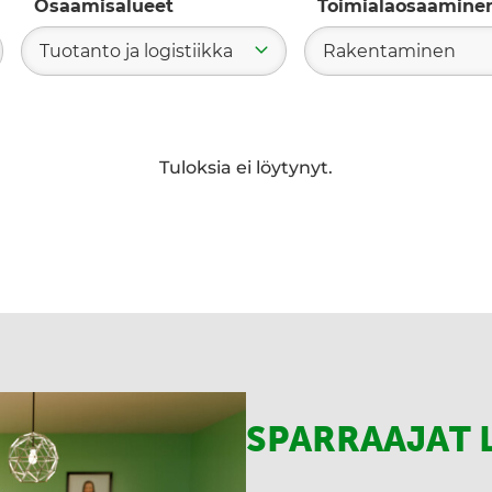
Osaamisalueet
Toimialaosaamine
Tuotanto ja logistiikka
Rakentaminen
ae
Tuloksia ei löytynyt.
SPARRAAJAT 