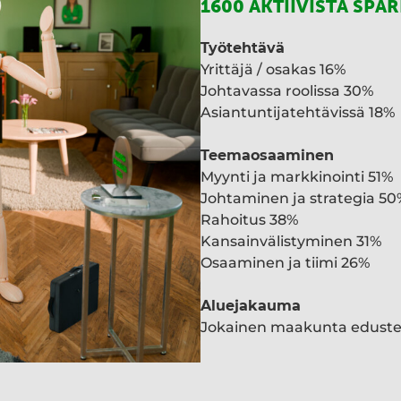
1600 AKTIIVISTA SPA
Työtehtävä
Yrittäjä / osakas 16%
Johtavassa roolissa 30%
Asiantuntijatehtävissä 18%
Teemaosaaminen
Myynti ja markkinointi 51%
Johtaminen ja strategia 50
Rahoitus 38%
Kansainvälistyminen 31%
Osaaminen ja tiimi 26%
Aluejakauma
Jokainen maakunta edust