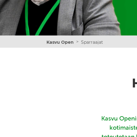
>
Kasvu Open
Sparraajat
Kasvu Openin
kotimaist
toteutetaan 