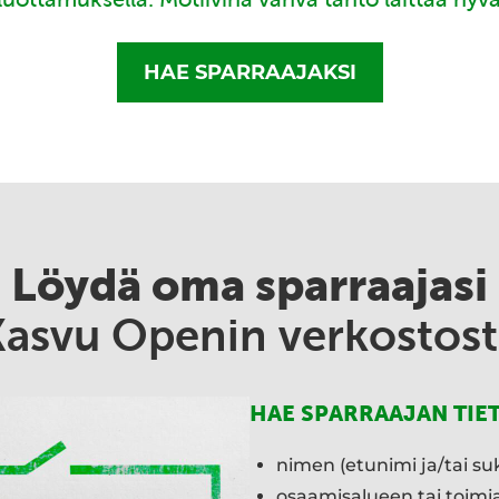
HAE SPARRAAJAKSI
Löydä oma sparraajasi
Kasvu Openin verkostost
HAE SPARRAAJAN TIE
nimen (etunimi ja/tai su
osaamisalueen tai toim