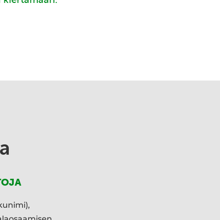
a
TOJA
kunimi),
ialaosaamisen