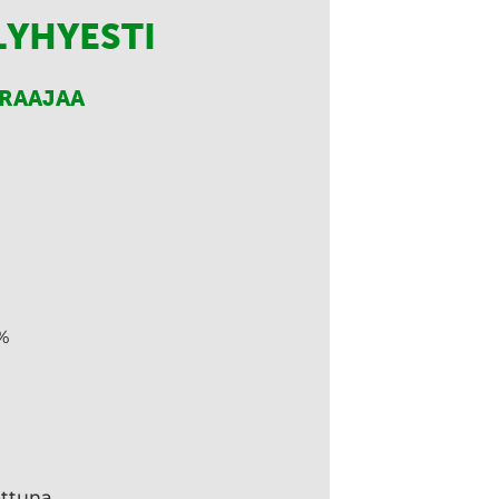
LYHYESTI
RRAAJAA
%
ettuna