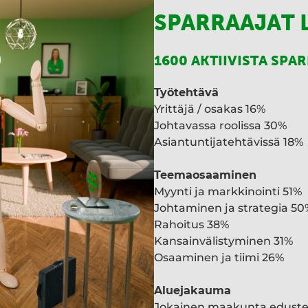
SPARRAAJAT 
1600 AKTIIVISTA SPA
Työtehtävä
Yrittäjä / osakas 16%
Johtavassa roolissa 30%
Asiantuntijatehtävissä 18%
Teemaosaaminen
Myynti ja markkinointi 51%
Johtaminen ja strategia 50
Rahoitus 38%
Kansainvälistyminen 31%
Osaaminen ja tiimi 26%
Aluejakauma
Jokainen maakunta edust