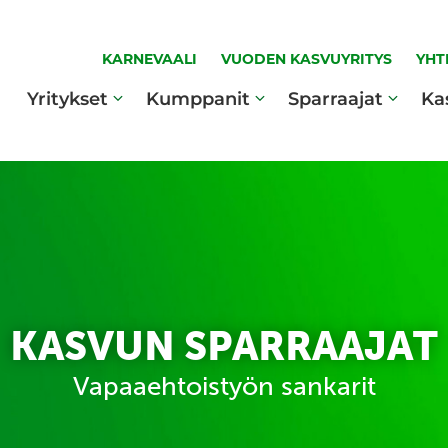
KARNEVAALI
VUODEN KASVUYRITYS
YHT
Yritykset
Kumppanit
Sparraajat
Ka
KASVUN SPARRAAJAT
Vapaaehtoistyön sankarit