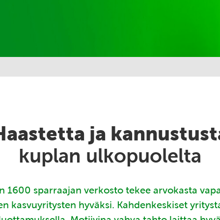
Haastetta ja kannustust
kuplan ulkopuolelta
 1600 sparraajan verkosto tekee arvokasta vap
en kasvuyritysten hyväksi. Kahdenkeskiset yritys
luottamuksella. Motiivina vahva tahto laittaa hyv