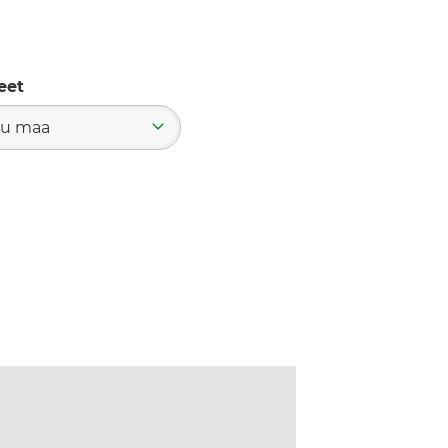
eet
u maa