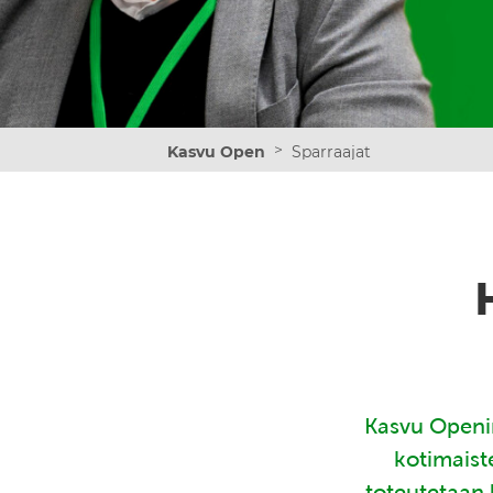
>
Kasvu Open
Sparraajat
Kasvu Openin
kotimaist
toteutetaan 