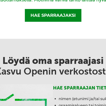
HAE SPARRAAJAKSI
Löydä oma sparraajasi
Kasvu Openin verkostost
HAE SPARRAAJAN TIE
nimen (etunimi ja/tai su
osaamisalueen tai toim