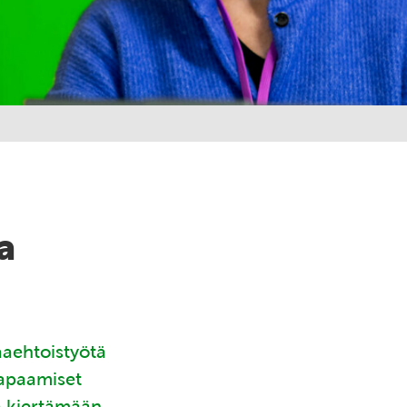
a
aaehtoistyötä
tapaamiset
ä kiertämään.