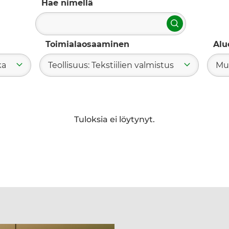
Hae nimellä
Hae
Toimialaosaaminen
Alu
ka
Teollisuus: Tekstiilien valmistus
Mu
Tuloksia ei löytynyt.