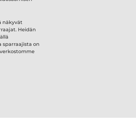
ä näkyvät
rraajat. Heidän
ällä
a sparraajista on
ki verkostomme