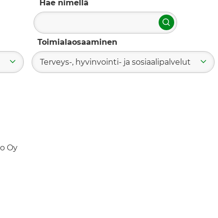
Hae nimellä
Hae
Toimialaosaaminen
Terveys-, hyvinvointi- ja sosiaalipalvelut
o Oy