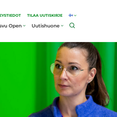
EYSTIEDOT
TILAA UUTISKIRJE
Haku
svu Open
Uutishuone