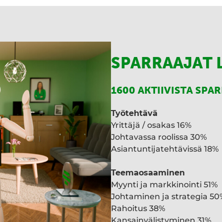
SPARRAAJAT 
1600 AKTIIVISTA SPA
Työtehtävä
Yrittäjä / osakas 16%
Johtavassa roolissa 30%
Asiantuntijatehtävissä 18%
Teemaosaaminen
Myynti ja markkinointi 51%
Johtaminen ja strategia 50
Rahoitus 38%
Kansainvälistyminen 31%