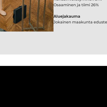
Osaaminen ja tiimi 26%
Aluejakauma
Jokainen maakunta edust