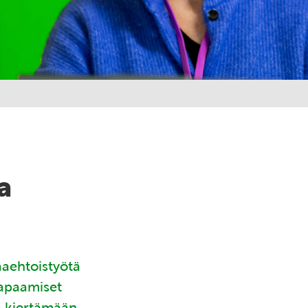
a
aaehtoistyötä
tapaamiset
ä kiertämään.