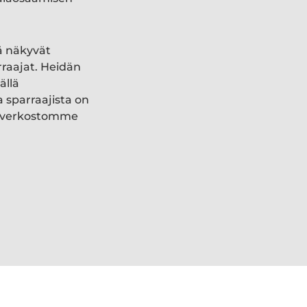
ä näkyvät
rraajat. Heidän
ällä
a sparraajista on
ki verkostomme