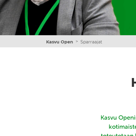
>
Kasvu Open
Sparraajat
Kasvu Openin
kotimaist
toteutetaan 