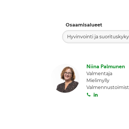
Osaamisalueet
Hyvinvointi ja suorituskyky
Niina Palmunen
Valmentaja
Mielimylly
Valmennustoimist
S
L
o
i
i
n
t
k
a
e
d