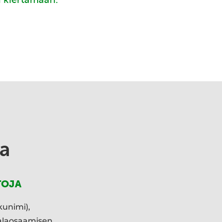
a
TOJA
kunimi),
ialaosaamisen