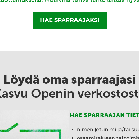
HAE SPARRAAJAKSI
Löydä oma sparraajasi
Kasvu Openin verkostost
HAE SPARRAAJAN TIE
nimen (etunimi ja/tai su
osaamisalueen tai toim