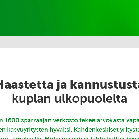
Haastetta ja kannustust
kuplan ulkopuolelta
 1600 sparraajan verkosto tekee arvokasta vap
en kasvuyritysten hyväksi. Kahdenkeskiset yritys
luottamuksella. Motiivina vahva tahto laittaa hyv