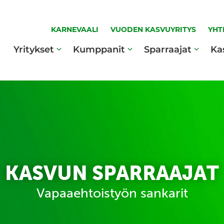
KARNEVAALI
VUODEN KASVUYRITYS
YHT
Yritykset
Kumppanit
Sparraajat
Ka
KASVUN SPARRAAJAT
Vapaaehtoistyön sankarit