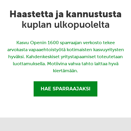
Haastetta ja kannustusta
kuplan ulkopuolelta
Kasvu Openin 1600 sparraajan verkosto tekee
arvokasta vapaaehtoistyötä kotimaisten kasvuyritysten
hyväksi. Kahdenkeskiset yritystapaamiset toteutetaan
luottamuksella. Motiivina vahva tahto laittaa hyvä
kiertämään.
HAE SPARRAAJAKSI