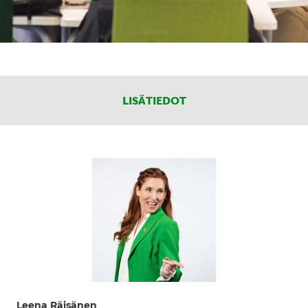
LISÄTIEDOT
Leena Räisänen