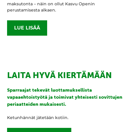
maksutonta – näin on ollut Kasvu Openin
perustamisesta alkaen.
LUE LISÄÄ
LAITA HYVÄ KIERTÄMÄÄN
Sparraajat tekevät luottamuksellista
vapaaehtoistyötä ja toimivat yhteisesti sovittujen
periaatteiden mukaisesti.
Ketunhännät jätetään kotiin.