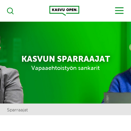
Kasvu Open
MENU
Haku
KASVUN SPARRAAJAT
Vapaaehtoistyön sankarit
Sparraajat