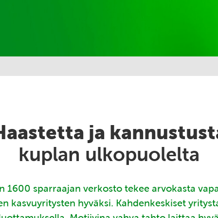
Haastetta ja kannustust
kuplan ulkopuolelta
 1600 sparraajan verkosto tekee arvokasta vap
en kasvuyritysten hyväksi. Kahdenkeskiset yritys
luottamuksella. Motiivina vahva tahto laittaa hyv