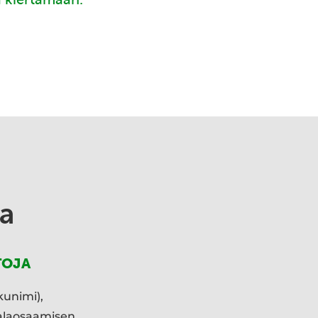
a
TOJA
kunimi),
ialaosaamisen