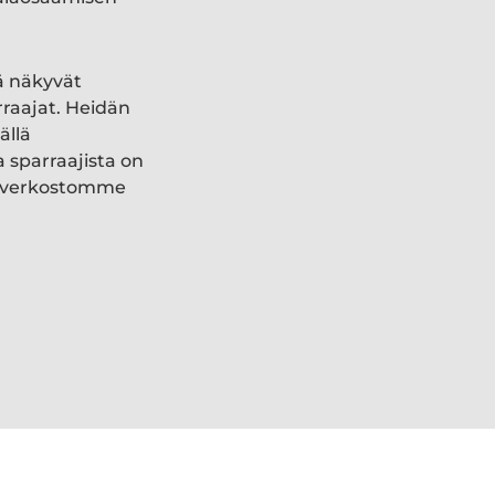
ä näkyvät
rraajat. Heidän
ällä
a sparraajista on
ki verkostomme