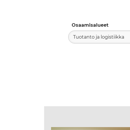
Osaamisalueet
Tuotanto ja logistiikka