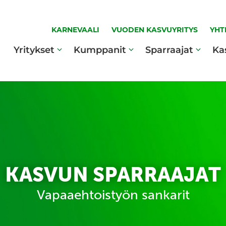
KARNEVAALI
VUODEN KASVUYRITYS
YHT
Yritykset
Kumppanit
Sparraajat
Ka
KASVUN SPARRAAJAT
Vapaaehtoistyön sankarit