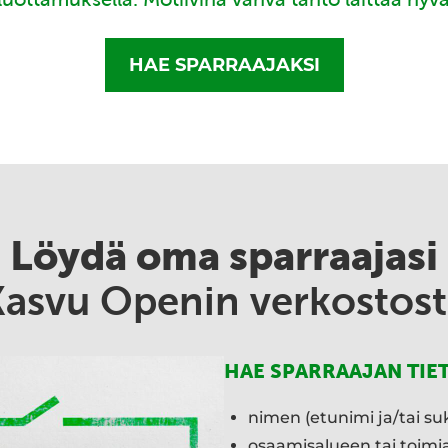
HAE SPARRAAJAKSI
Löydä oma sparraajasi
Kasvu Openin verkostost
HAE SPARRAAJAN TIE
nimen (etunimi ja/tai su
osaamisalueen tai toim