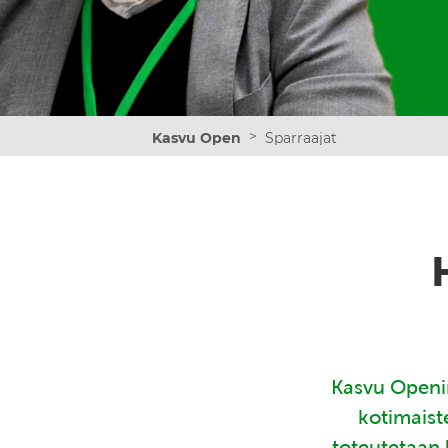
>
Kasvu Open
Sparraajat
Kasvu Openin
kotimaist
toteutetaan 