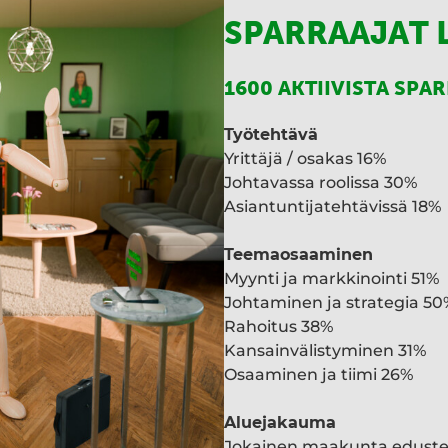
SPARRAAJAT 
1600 AKTIIVISTA SPA
Työtehtävä
Yrittäjä / osakas 16%
Johtavassa roolissa 30%
Asiantuntijatehtävissä 18%
Teemaosaaminen
Myynti ja markkinointi 51%
Johtaminen ja strategia 50
Rahoitus 38%
Kansainvälistyminen 31%
Osaaminen ja tiimi 26%
Aluejakauma
Jokainen maakunta edust