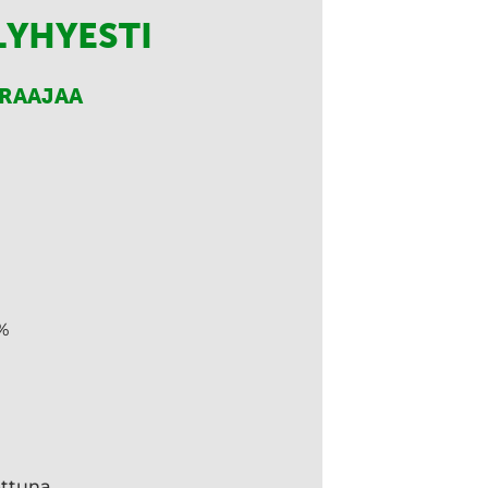
LYHYESTI
RRAAJAA
%
ettuna