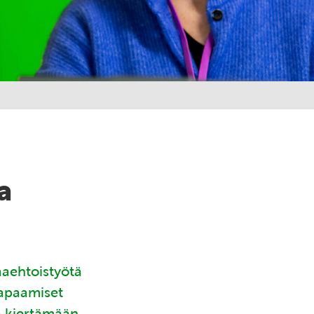
a
aaehtoistyötä
tapaamiset
ä kiertämään.