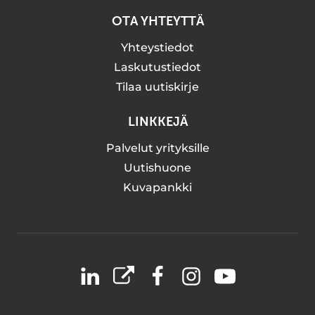
OTA YHTEYTTÄ
Yhteystiedot
Laskutustiedot
Tilaa uutiskirje
LINKKEJÄ
Palvelut yrityksille
Uutishuone
Kuvapankki
LinkedIn
X
Facebook
Instagram
YouTube