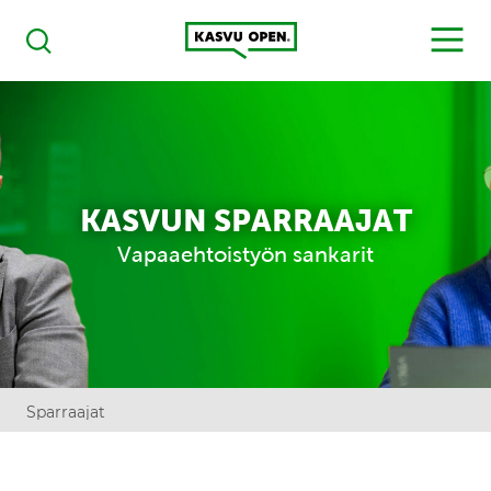
Kasvu Open
MENU
Haku
KASVUN SPARRAAJAT
Vapaaehtoistyön sankarit
Sparraajat