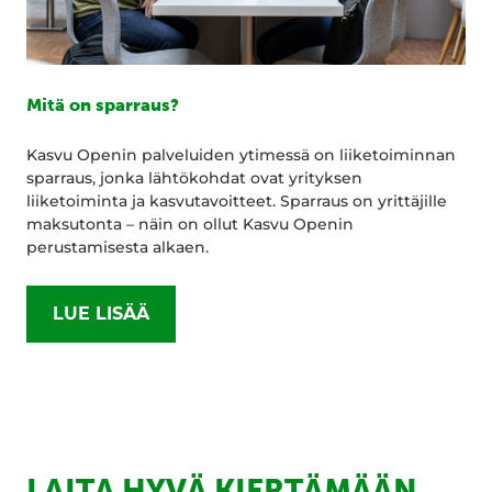
Mitä on sparraus?
Kasvu Openin palveluiden ytimessä on liiketoiminnan
sparraus, jonka lähtökohdat ovat yrityksen
liiketoiminta ja kasvutavoitteet. Sparraus on yrittäjille
maksutonta – näin on ollut Kasvu Openin
perustamisesta alkaen.
LUE LISÄÄ
LAITA HYVÄ KIERTÄMÄÄN