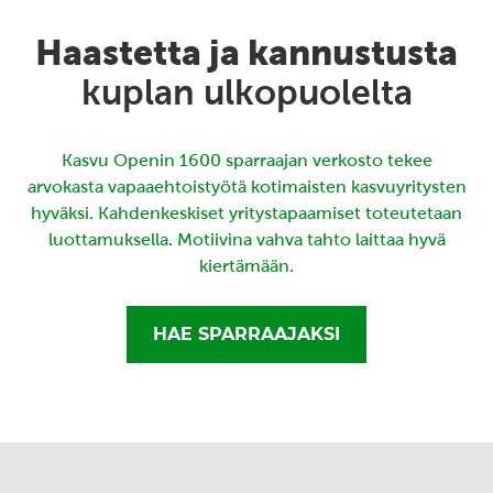
Haastetta ja kannustusta
kuplan ulkopuolelta
Kasvu Openin 1600 sparraajan verkosto tekee
arvokasta vapaaehtoistyötä kotimaisten kasvuyritysten
hyväksi. Kahdenkeskiset yritystapaamiset toteutetaan
luottamuksella. Motiivina vahva tahto laittaa hyvä
kiertämään.
HAE SPARRAAJAKSI