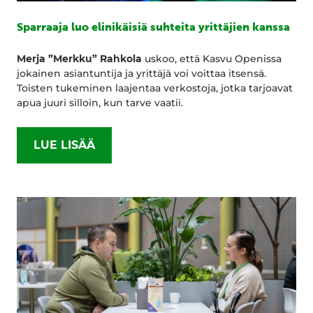
Sparraaja luo elinikäisiä suhteita yrittäjien kanssa
Merja ”Merkku” Rahkola
uskoo, että Kasvu Openissa
jokainen asiantuntija ja yrittäjä voi voittaa itsensä.
Toisten tukeminen laajentaa verkostoja, jotka tarjoavat
apua juuri silloin, kun tarve vaatii.
LUE LISÄÄ