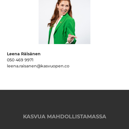
Leena Räisänen
050 469 9971
leena.raisanen@kasvuopen.co
KASVUA MAHDOLLISTAMASSA