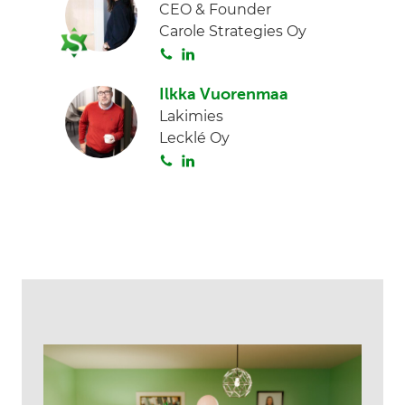
CEO & Founder
Carole Strategies Oy
S
L
o
i
Ilkka Vuorenmaa
i
n
Lakimies
t
k
Lecklé Oy
a
e
S
L
d
o
i
I
i
n
n
t
k
a
e
d
I
n