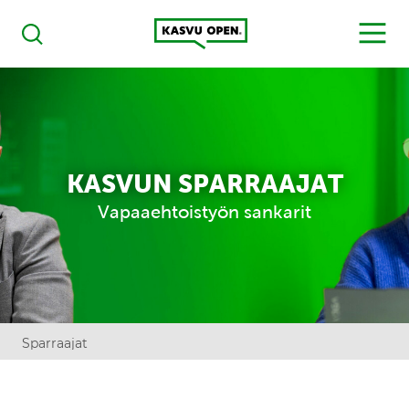
Kasvu Open
MENU
Haku
KASVUN SPARRAAJAT
Vapaaehtoistyön sankarit
Sparraajat