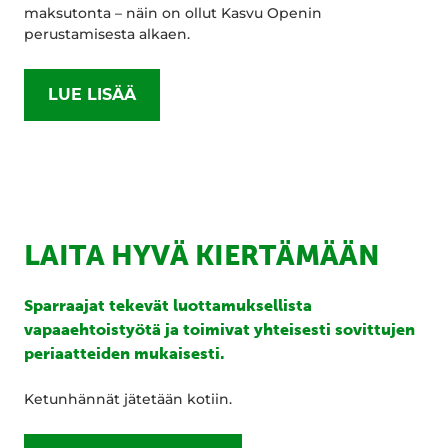
maksutonta – näin on ollut Kasvu Openin
perustamisesta alkaen.
LUE LISÄÄ
LAITA HYVÄ KIERTÄMÄÄN
Sparraajat tekevät luottamuksellista
vapaaehtoistyötä ja toimivat yhteisesti sovittujen
periaatteiden mukaisesti.
Ketunhännät jätetään kotiin.