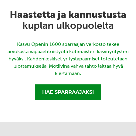
Haastetta ja kannustusta
kuplan ulkopuolelta
Kasvu Openin 1600 sparraajan verkosto tekee
arvokasta vapaaehtoistyötä kotimaisten kasvuyritysten
hyväksi. Kahdenkeskiset yritystapaamiset toteutetaan
luottamuksella. Motiivina vahva tahto laittaa hyvä
kiertämään.
HAE SPARRAAJAKSI