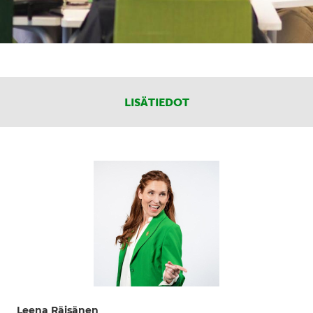
LISÄTIEDOT
Leena Räisänen