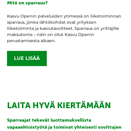
Mitä on sparraus?
Kasvu Openin palveluiden ytimessä on liiketoiminnan
sparraus, jonka lähtökohdat ovat yrityksen
liiketoiminta ja kasvutavoitteet. Sparraus on yrittäjille
maksutonta – näin on ollut Kasvu Openin
perustamisesta alkaen.
LUE LISÄÄ
LAITA HYVÄ KIERTÄMÄÄN
Sparraajat tekevät luottamuksellista
vapaaehtoistyötä ja toimivat yhteisesti sovittujen