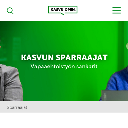
Kasvu Open
MENU
Haku
KASVUN SPARRAAJAT
Vapaaehtoistyön sankarit
Sparraajat