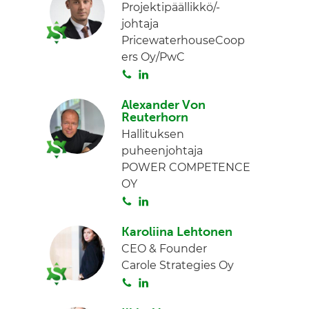
Projektipäällikkö/-
johtaja
PricewaterhouseCoop
ers Oy/PwC
S
L
o
i
Alexander Von
i
n
Reuterhorn
t
k
Hallituksen
a
e
puheenjohtaja
d
POWER COMPETENCE
I
OY
n
S
L
o
i
Karoliina Lehtonen
i
n
CEO & Founder
t
k
Carole Strategies Oy
a
e
S
L
d
o
i
I