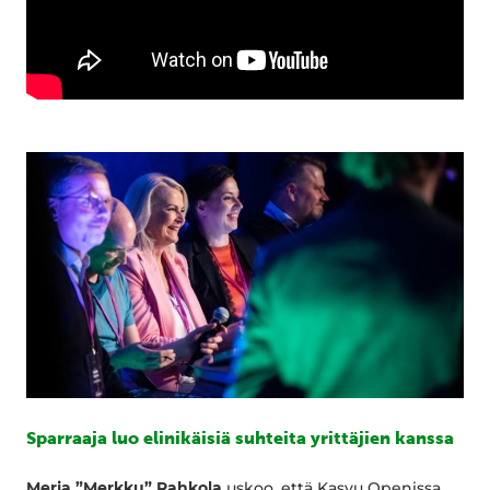
Sparraaja luo elinikäisiä suhteita yrittäjien kanssa
Merja ”Merkku” Rahkola
uskoo, että Kasvu Openissa