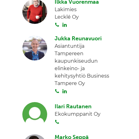
Ilkka Vuorenmaa
i
n
n
Lakimies
t
k
Lecklé Oy
a
e
S
L
d
o
i
I
Jukka Reunavuori
i
n
n
Asiantuntija
t
k
Tampereen
a
e
kaupunkiseudun
d
elinkeino- ja
I
kehitysyhtiö Business
n
Tampere Oy
S
L
o
i
i
n
Ilari Rautanen
t
k
Ekokumppanit Oy
a
e
S
d
o
I
i
Marko Seppä