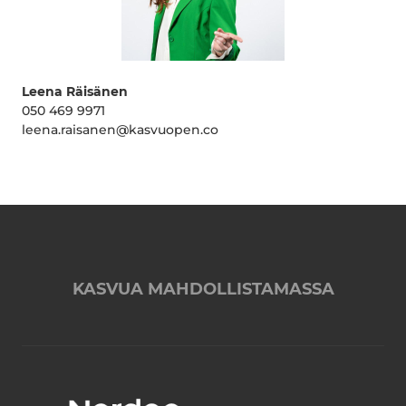
Leena Räisänen
050 469 9971
leena.raisanen@kasvuopen.co
KASVUA MAHDOLLISTAMASSA