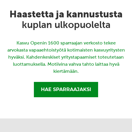
Haastetta ja kannustusta
kuplan ulkopuolelta
Kasvu Openin 1600 sparraajan verkosto tekee
arvokasta vapaaehtoistyötä kotimaisten kasvuyritysten
hyväksi. Kahdenkeskiset yritystapaamiset toteutetaan
luottamuksella. Motiivina vahva tahto laittaa hyvä
kiertämään.
HAE SPARRAAJAKSI