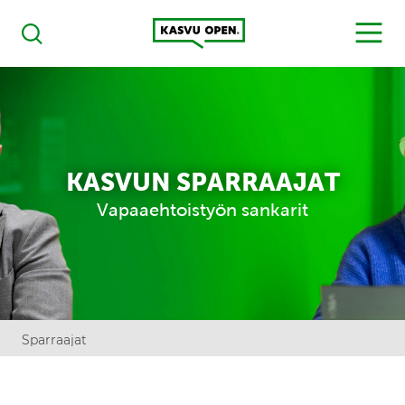
Kasvu Open
MENU
Haku
KASVUN SPARRAAJAT
Vapaaehtoistyön sankarit
Sparraajat