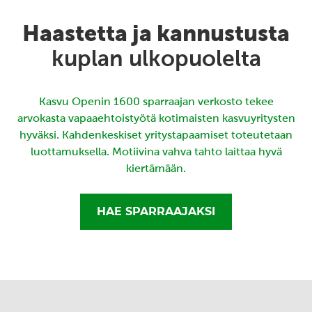
Haastetta ja kannustusta
kuplan ulkopuolelta
Kasvu Openin 1600 sparraajan verkosto tekee
arvokasta vapaaehtoistyötä kotimaisten kasvuyritysten
hyväksi. Kahdenkeskiset yritystapaamiset toteutetaan
luottamuksella. Motiivina vahva tahto laittaa hyvä
kiertämään.
HAE SPARRAAJAKSI