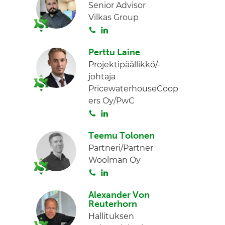
Senior Advisor
Vilkas Group
S
L
o
i
Perttu Laine
i
n
Projektipäällikkö/-
t
k
johtaja
a
e
PricewaterhouseCoop
d
ers Oy/PwC
I
S
L
n
o
i
Teemu Tolonen
i
n
Partneri/Partner
t
k
Woolman Oy
a
e
S
L
d
o
i
I
Alexander Von
i
n
n
Reuterhorn
t
k
Hallituksen
a
e