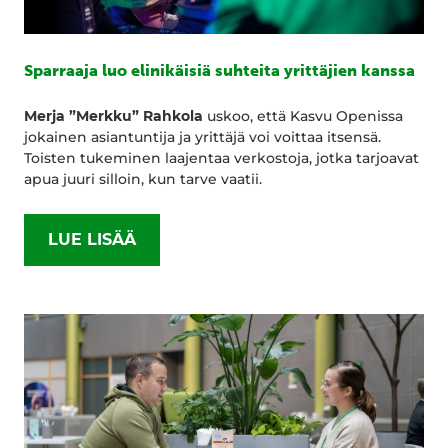
Sparraaja luo elinikäisiä suhteita yrittäjien kanssa
Merja ”Merkku” Rahkola
uskoo, että Kasvu Openissa
jokainen asiantuntija ja yrittäjä voi voittaa itsensä.
Toisten tukeminen laajentaa verkostoja, jotka tarjoavat
apua juuri silloin, kun tarve vaatii.
LUE LISÄÄ