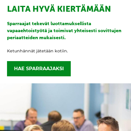
LAITA HYVÄ KIERTÄMÄÄN
Sparraajat tekevät luottamuksellista
vapaaehtoistyötä ja toimivat yhteisesti sovittujen
periaatteiden mukaisesti.
Ketunhännät jätetään kotiin.
HAE SPARRAAJAKSI