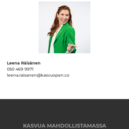
Leena Räisänen
050 469 9971
leena.raisanen@kasvuopen.co
KASVUA MAHDOLLISTAMASSA