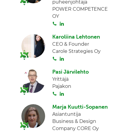
puheenjohtaja
d
POWER COMPETENCE
I
OY
n
S
L
o
i
Karoliina Lehtonen
i
n
CEO & Founder
t
k
Carole Strategies Oy
a
e
S
L
d
o
i
I
Pasi Järvilehto
i
n
n
Yrittäjä
t
k
Pajakon
a
e
S
L
d
o
i
I
Marja Kuutti-Sopanen
i
n
n
Asiantuntija
t
k
Business & Design
a
e
Company CORE Oy
d