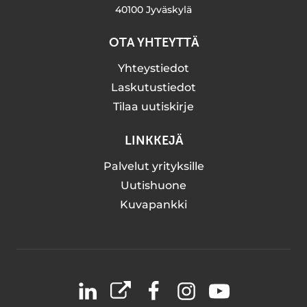
40100 Jyväskylä
OTA YHTEYTTÄ
Yhteystiedot
Laskutustiedot
Tilaa uutiskirje
LINKKEJÄ
Palvelut yrityksille
Uutishuone
Kuvapankki
LinkedIn
X
Facebook
Instagram
YouTube