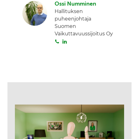
Ossi Numminen
i
Hallituksen
t
puheenjohtaja
a
Suomen
Vaikuttavuussijoitus Oy
S
L
o
i
i
n
t
k
a
e
d
I
n