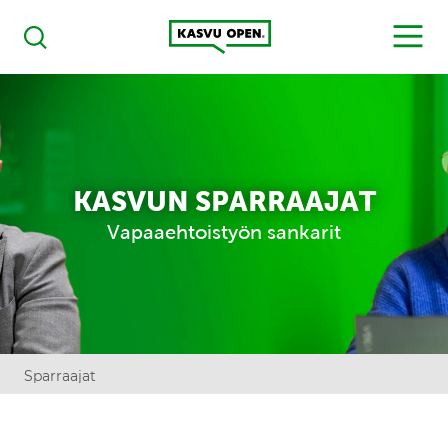
Kasvu Open
MENU
Haku
KASVUN SPARRAAJAT
Vapaaehtoistyön sankarit
Sparraajat