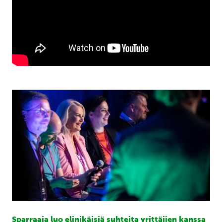
Sparraaja luo elinikäisiä suhteita yrittäjien kanssa