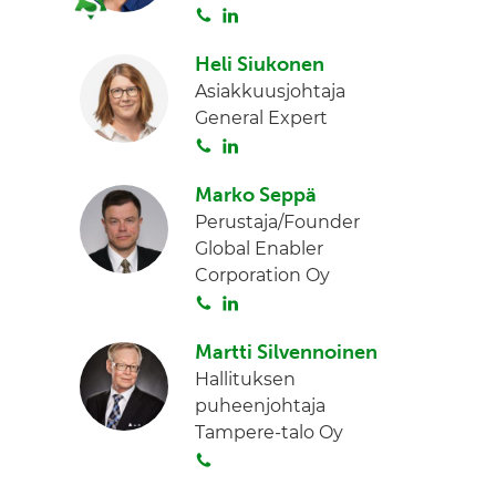
S
L
d
o
i
I
Heli Siukonen
i
n
n
Asiakkuusjohtaja
t
k
General Expert
a
e
S
L
d
o
i
I
Marko Seppä
i
n
n
Perustaja/Founder
t
k
Global Enabler
a
e
Corporation Oy
d
S
L
I
o
i
n
Martti Silvennoinen
i
n
Hallituksen
t
k
puheenjohtaja
a
e
Tampere-talo Oy
d
S
I
o
n