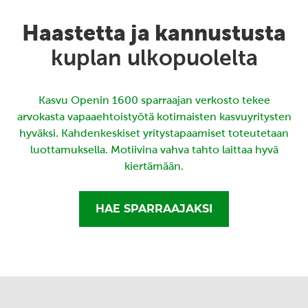
Haastetta ja kannustusta
kuplan ulkopuolelta
Kasvu Openin 1600 sparraajan verkosto tekee
arvokasta vapaaehtoistyötä kotimaisten kasvuyritysten
hyväksi. Kahdenkeskiset yritystapaamiset toteutetaan
luottamuksella. Motiivina vahva tahto laittaa hyvä
kiertämään.
HAE SPARRAAJAKSI