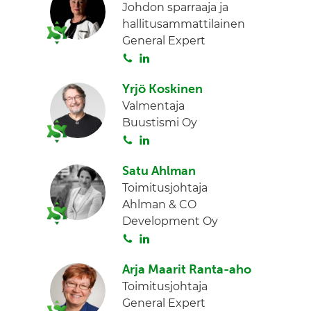
Johdon sparraaja ja
hallitusammattilainen
General Expert
S
L
o
i
Yrjö Koskinen
i
n
Valmentaja
t
k
Buustismi Oy
a
e
S
L
d
o
i
I
Satu Ahlman
i
n
n
Toimitusjohtaja
t
k
Ahlman & CO
a
e
Development Oy
d
S
L
I
o
i
n
Arja Maarit Ranta-aho
i
n
Toimitusjohtaja
t
k
General Expert
a
e