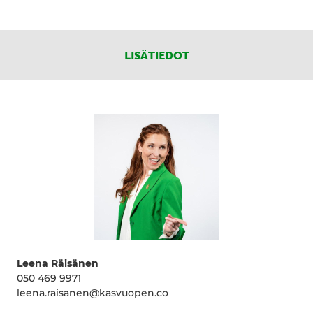
LISÄTIEDOT
Leena Räisänen
050 469 9971
leena.raisanen@kasvuopen.co