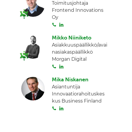
Toimitusjohtaja
Frontend Innovations
Oy
S
L
o
i
Mikko Niiniketo
i
n
Asiakkuuspäällikkö/avai
t
k
nasiakaspäällikkö
a
e
Morgan Digital
d
S
L
I
o
i
n
Mika Niskanen
i
n
Asiantuntija
t
k
Innovaatiorahoituskes
a
e
kus Business Finland
d
S
L
I
o
i
n
i
n
t
k