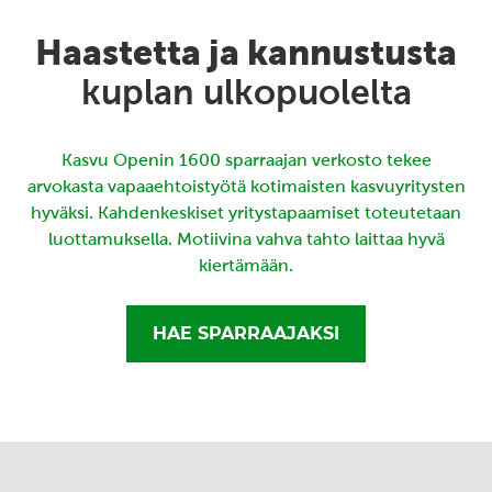
Haastetta ja kannustusta
kuplan ulkopuolelta
Kasvu Openin 1600 sparraajan verkosto tekee
arvokasta vapaaehtoistyötä kotimaisten kasvuyritysten
hyväksi. Kahdenkeskiset yritystapaamiset toteutetaan
luottamuksella. Motiivina vahva tahto laittaa hyvä
kiertämään.
HAE SPARRAAJAKSI