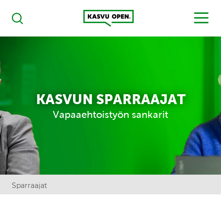
Kasvu Open
MENU
Haku
KASVUN SPARRAAJAT
Vapaaehtoistyön sankarit
Sparraajat