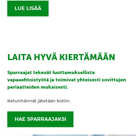
LUE LISÄÄ
LAITA HYVÄ KIERTÄMÄÄN
Sparraajat tekevät luottamuksellista
vapaaehtoistyötä ja toimivat yhteisesti sovittujen
periaatteiden mukaisesti.
Ketunhännät jätetään kotiin.
HAE SPARRAAJAKSI