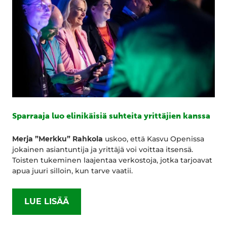
Sparraaja luo elinikäisiä suhteita yrittäjien kanssa
Merja ”Merkku” Rahkola
uskoo, että Kasvu Openissa
jokainen asiantuntija ja yrittäjä voi voittaa itsensä.
Toisten tukeminen laajentaa verkostoja, jotka tarjoavat
apua juuri silloin, kun tarve vaatii.
LUE LISÄÄ