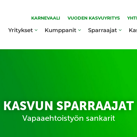
KARNEVAALI
VUODEN KASVUYRITYS
YHT
Yritykset
Kumppanit
Sparraajat
Ka
KASVUN SPARRAAJAT
Vapaaehtoistyön sankarit