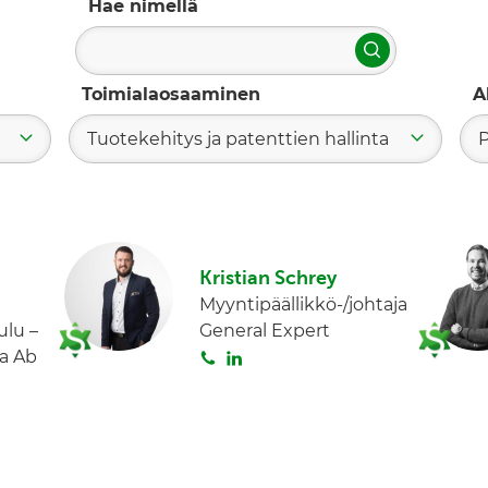
Hae nimellä
Hae
Toimialaosaaminen
A
Tuotekehitys ja patenttien hallinta
Kristian Schrey
Myyntipäällikkö-/johtaja
lu –
General Expert
S
L
a Ab
o
i
i
n
t
k
a
e
d