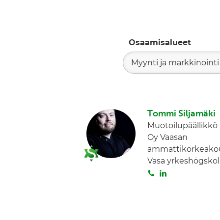
Osaamisalueet
Myynti ja markkinointi
Tommi Siljamäki
Muotoilupäällikkö
Oy Vaasan
ammattikorkeakou
Vasa yrkeshögskol
S
L
o
i
i
n
t
k
a
e