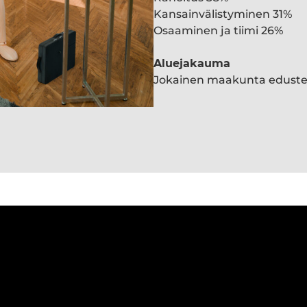
Kansainvälistyminen 31%
Osaaminen ja tiimi 26%
Aluejakauma
Jokainen maakunta edust