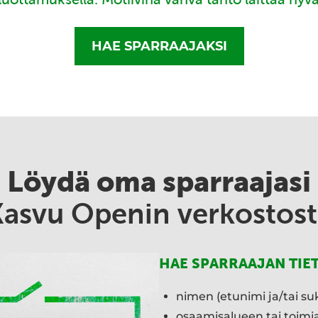
HAE SPARRAAJAKSI
Löydä oma sparraajasi
Kasvu Openin verkostost
HAE SPARRAAJAN TIE
nimen (etunimi ja/tai su
osaamisalueen tai toim