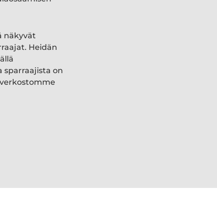
ä näkyvät
rraajat. Heidän
ällä
a sparraajista on
ki verkostomme