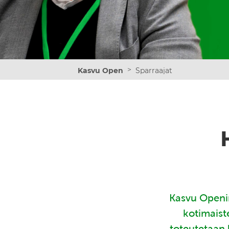
>
Kasvu Open
Sparraajat
Kasvu Openin
kotimaist
toteutetaan 