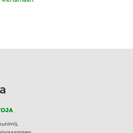
a
TOJA
kunimi),
ialaosaamisen