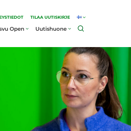
EYSTIEDOT
TILAA UUTISKIRJE
Haku
svu Open
Uutishuone