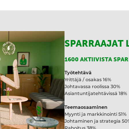
I
n
SPARRAAJAT 
1600 AKTIIVISTA SPA
Työtehtävä
Yrittäjä / osakas 16%
Johtavassa roolissa 30%
Asiantuntijatehtävissä 18%
Teemaosaaminen
Myynti ja markkinointi 51%
Johtaminen ja strategia 50
Rahoitus 38%