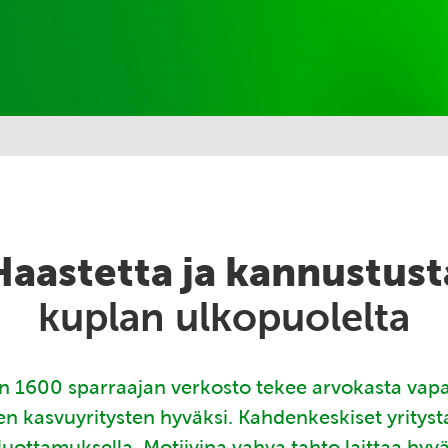
Haastetta ja kannustust
kuplan ulkopuolelta
 1600 sparraajan verkosto tekee arvokasta vap
en kasvuyritysten hyväksi. Kahdenkeskiset yritys
luottamuksella. Motiivina vahva tahto laittaa hyv