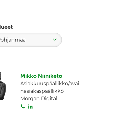
lueet
Pohjanmaa
Mikko Niiniketo
Asiakkuuspäällikkö/avai
nasiakaspäällikkö
Morgan Digital
S
L
o
i
i
n
t
k
a
e