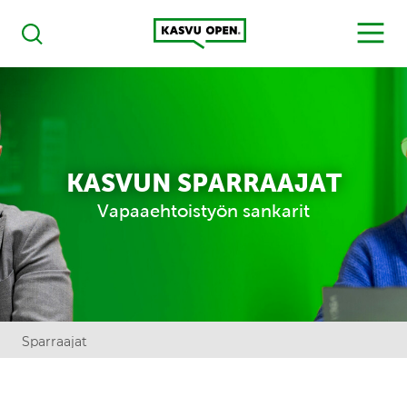
Kasvu Open
MENU
Haku
KASVUN SPARRAAJAT
Vapaaehtoistyön sankarit
Sparraajat