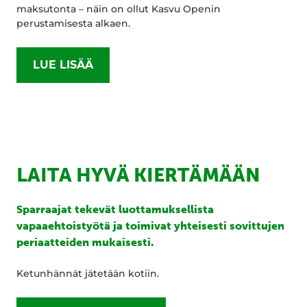
maksutonta – näin on ollut Kasvu Openin
perustamisesta alkaen.
LUE LISÄÄ
LAITA HYVÄ KIERTÄMÄÄN
Sparraajat tekevät luottamuksellista
vapaaehtoistyötä ja toimivat yhteisesti sovittujen
periaatteiden mukaisesti.
Ketunhännät jätetään kotiin.