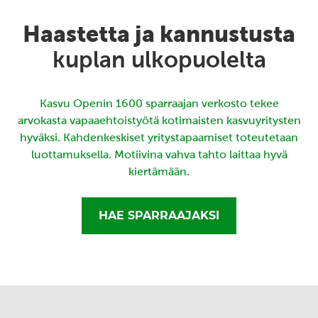
Haastetta ja kannustusta
kuplan ulkopuolelta
Kasvu Openin 1600 sparraajan verkosto tekee
arvokasta vapaaehtoistyötä kotimaisten kasvuyritysten
hyväksi. Kahdenkeskiset yritystapaamiset toteutetaan
luottamuksella. Motiivina vahva tahto laittaa hyvä
kiertämään.
HAE SPARRAAJAKSI