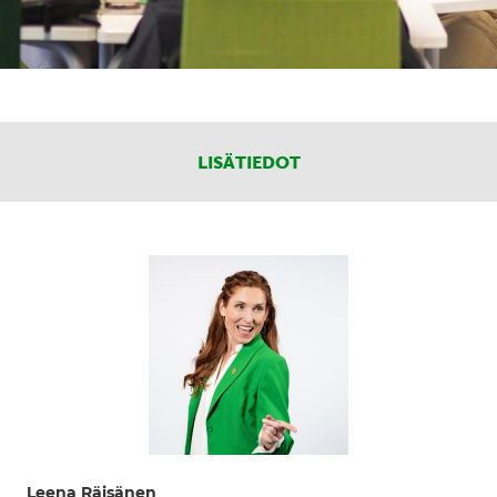
LISÄTIEDOT
Leena Räisänen