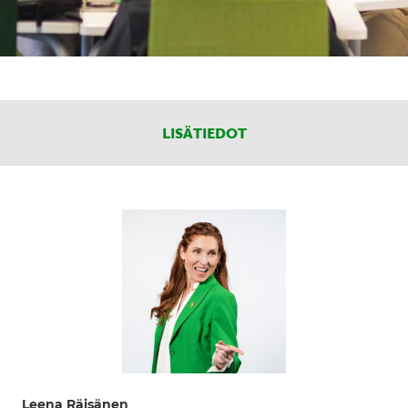
LISÄTIEDOT
Leena Räisänen