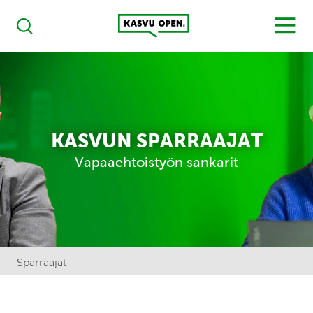
Kasvu Open
MENU
Haku
KASVUN SPARRAAJAT
Vapaaehtoistyön sankarit
Sparraajat