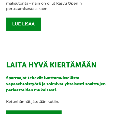
maksutonta – näin on ollut Kasvu Openin
perustamisesta alkaen.
LUE LISÄÄ
LAITA HYVÄ KIERTÄMÄÄN
Sparraajat tekevät luottamuksellista
vapaaehtoistyötä ja toimivat yhteisesti sovittujen
periaatteiden mukaisesti.
Ketunhännät jätetään kotiin.