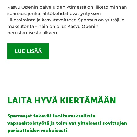
Kasvu Openin palveluiden ytimessä on liiketoiminnan
sparraus, jonka lähtökohdat ovat yrityksen
liiketoiminta ja kasvutavoitteet. Sparraus on yrittäjille
maksutonta – näin on ollut Kasvu Openin
perustamisesta alkaen.
LUE LISÄÄ
LAITA HYVÄ KIERTÄMÄÄN
Sparraajat tekevät luottamuksellista
vapaaehtoistyötä ja toimivat yhteisesti sovittujen
periaatteiden mukaisesti.