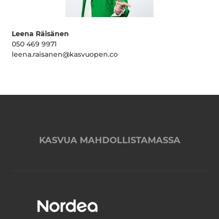
Leena Räisänen
050 469 9971
leena.raisanen@kasvuopen.co
KASVUA MAHDOLLISTAMASSA