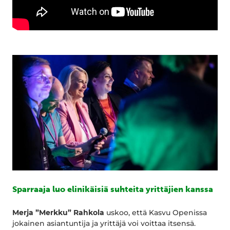
Sparraaja luo elinikäisiä suhteita yrittäjien kanssa
Merja ”Merkku” Rahkola
uskoo, että Kasvu Openissa
jokainen asiantuntija ja yrittäjä voi voittaa itsensä.