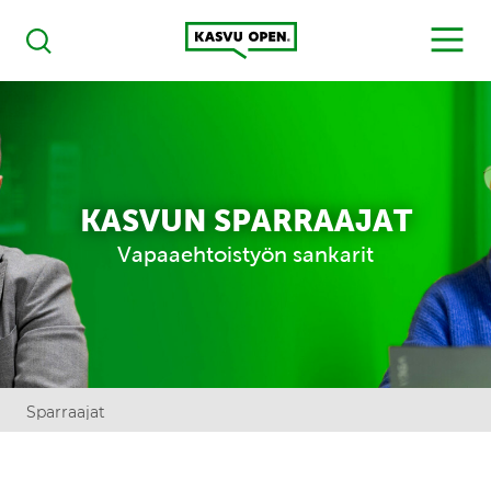
Kasvu Open
MENU
Haku
KASVUN SPARRAAJAT
Vapaaehtoistyön sankarit
Sparraajat