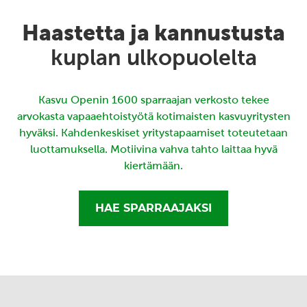
Haastetta ja kannustusta
kuplan ulkopuolelta
Kasvu Openin 1600 sparraajan verkosto tekee
arvokasta vapaaehtoistyötä kotimaisten kasvuyritysten
hyväksi. Kahdenkeskiset yritystapaamiset toteutetaan
luottamuksella. Motiivina vahva tahto laittaa hyvä
kiertämään.
HAE SPARRAAJAKSI