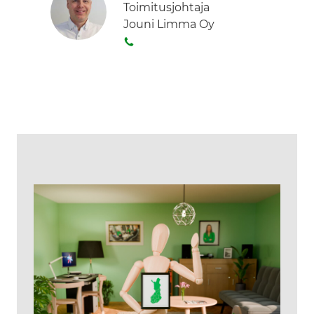
Toimitusjohtaja
Jouni Limma Oy
S
o
i
t
a