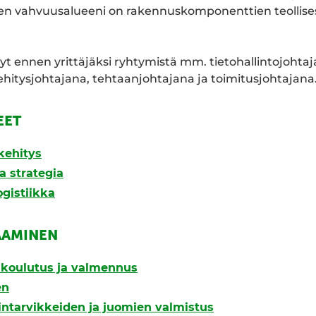
inen vahvuusalueeni on rakennuskomponenttien teollise
yt ennen yrittäjäksi ryhtymistä mm. tietohallintojohtaj
ehitysjohtajana, tehtaanjohtajana ja toimitusjohtajana
EET
kehitys
a strategia
ogistiikka
AAMINEN
, koulutus ja valmennus
en
lintarvikkeiden ja juomien valmistus