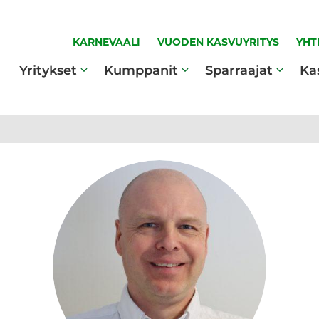
KARNEVAALI
VUODEN KASVUYRITYS
YHT
Yritykset
Kumppanit
Sparraajat
Ka