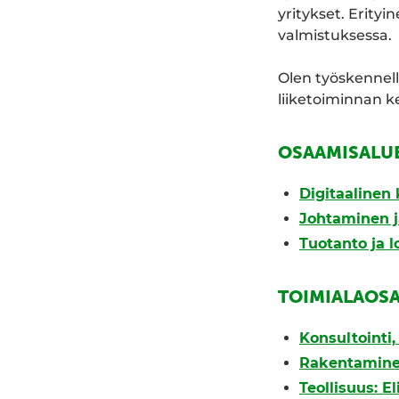
yritykset. Erity
valmistuksessa.
Olen työskennell
liiketoiminnan k
OSAAMISALU
Digitaalinen 
Johtaminen j
Tuotanto ja l
TOIMIALAOS
Konsultointi
Rakentamin
Teollisuus: E