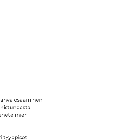
n vahva osaaminen
nnistuneesta
menetelmien
ri tyyppiset