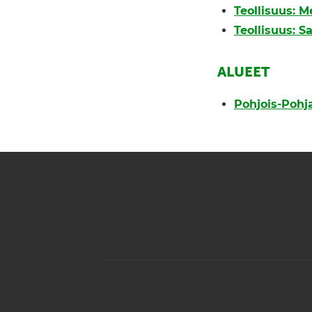
Teollisuus: M
Teollisuus: S
ALUEET
Pohjois-Poh