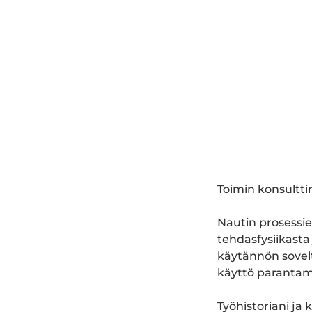
Toimin konsultti
Nautin prosessie
tehdasfysiikast
käytännön sovel
käyttö parantami
Työhistoriani ja 