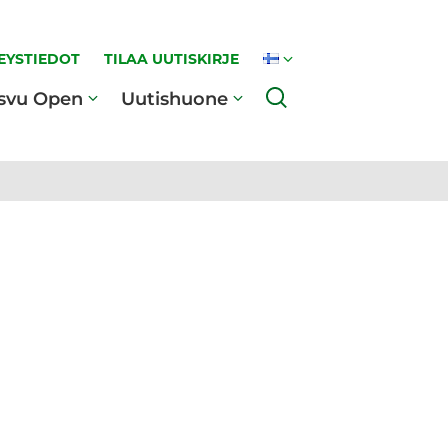
EYSTIEDOT
TILAA UUTISKIRJE
Haku
svu Open
Uutishuone