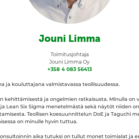
Jouni Limma
Toimitusjohtaja
Jouni Limma Oy
+358 4 083 56413
na ja kouluttajana valmistavassa teollisuudessa.
n kehittämisestä ja ongelmien ratkaisusta. Minulla o
a ja Lean Six Sigma menetelmästä sekä näytöt niiden o
tamisesta. Teollisen koesuunnittelun DoE ja Taguchi 
sessa on minulle hyvin tuttua.
konsultoinnin aika tutuksi on tullut monet toimialat ja e