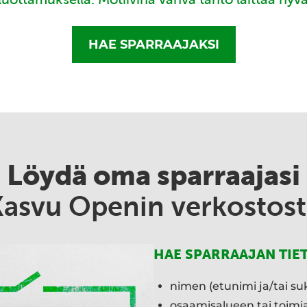
HAE SPARRAAJAKSI
Löydä oma sparraajasi
Kasvu Openin verkostost
HAE SPARRAAJAN TIE
nimen (etunimi ja/tai su
osaamisalueen tai toim