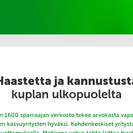
Haastetta ja kannustust
kuplan ulkopuolelta
 1600 sparraajan verkosto tekee arvokasta vap
en kasvuyritysten hyväksi. Kahdenkeskiset yritys
luottamuksella. Motiivina vahva tahto laittaa hyv