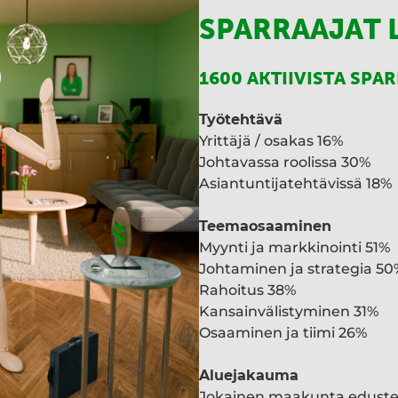
SPARRAAJAT 
1600 AKTIIVISTA SPA
Työtehtävä
Yrittäjä / osakas 16%
Johtavassa roolissa 30%
Asiantuntijatehtävissä 18%
Teemaosaaminen
Myynti ja markkinointi 51%
Johtaminen ja strategia 50
Rahoitus 38%
Kansainvälistyminen 31%
Osaaminen ja tiimi 26%
Aluejakauma
Jokainen maakunta edust