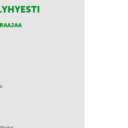
LYHYESTI
RRAAJAA
%
ettuna