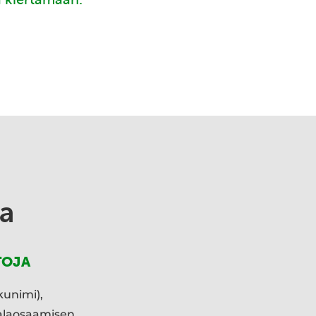
a
TOJA
kunimi),
ialaosaamisen