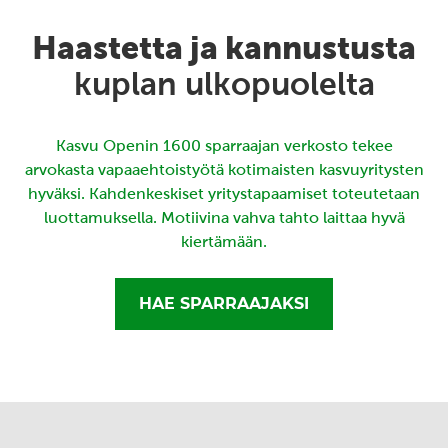
Haastetta ja kannustusta
kuplan ulkopuolelta
Kasvu Openin 1600 sparraajan verkosto tekee
arvokasta vapaaehtoistyötä kotimaisten kasvuyritysten
hyväksi. Kahdenkeskiset yritystapaamiset toteutetaan
luottamuksella. Motiivina vahva tahto laittaa hyvä
kiertämään.
HAE SPARRAAJAKSI