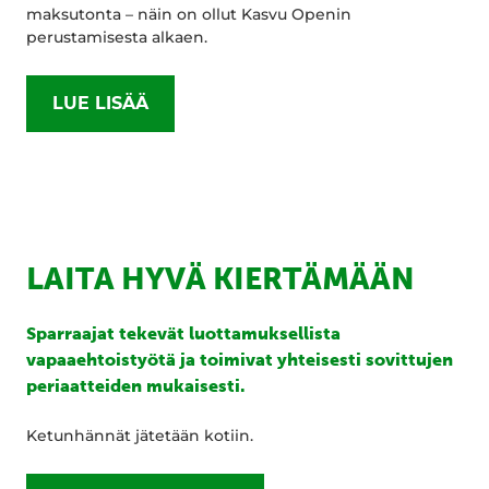
maksutonta – näin on ollut Kasvu Openin
perustamisesta alkaen.
LUE LISÄÄ
LAITA HYVÄ KIERTÄMÄÄN
Sparraajat tekevät luottamuksellista
vapaaehtoistyötä ja toimivat yhteisesti sovittujen
periaatteiden mukaisesti.
Ketunhännät jätetään kotiin.