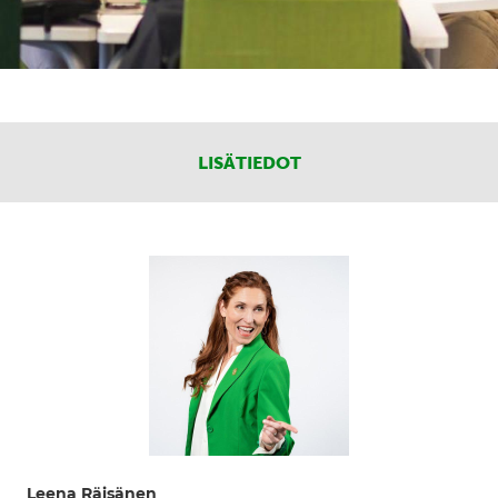
LISÄTIEDOT
Leena Räisänen