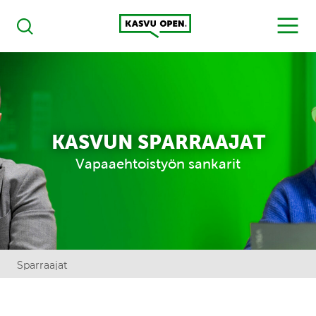
Kasvu Open
MENU
Haku
KASVUN SPARRAAJAT
Vapaaehtoistyön sankarit
Sparraajat