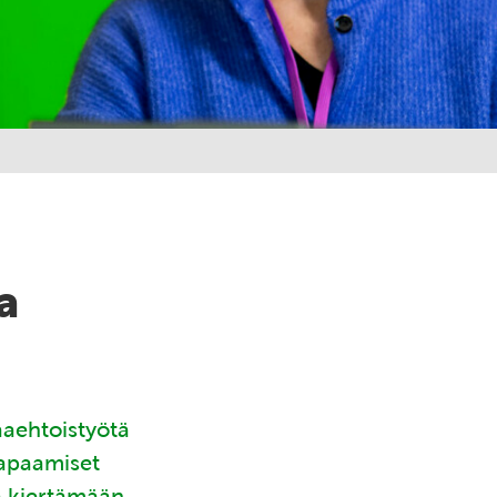
a
aaehtoistyötä
tapaamiset
ä kiertämään.