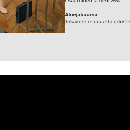
Osaaminen ja tiimi 26%
Aluejakauma
Jokainen maakunta edust