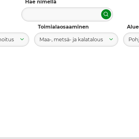
Hae nimellä
Hae
Toimialaosaaminen
Alue
hoitus
Maa-, metsä- ja kalatalous
Poh