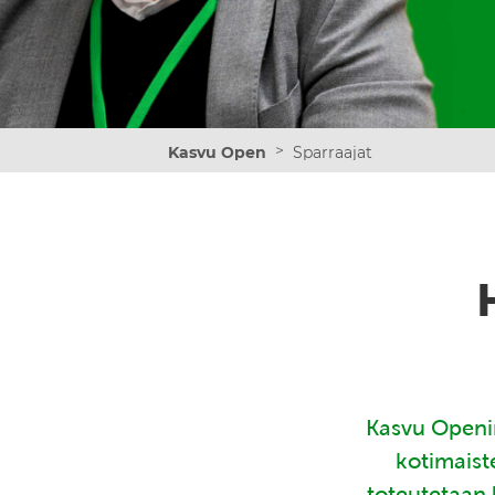
>
Kasvu Open
Sparraajat
Kasvu Openin
kotimaist
toteutetaan 