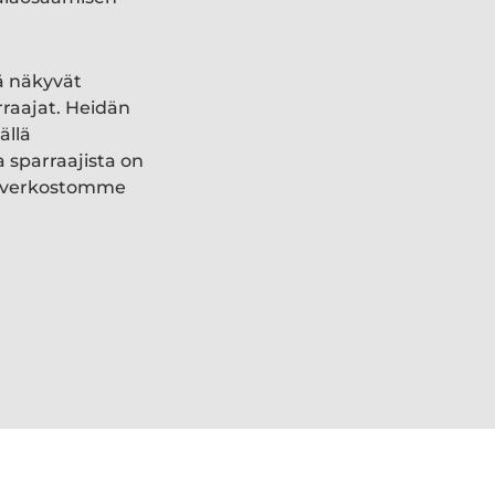
ä näkyvät
rraajat. Heidän
ällä
a sparraajista on
ki verkostomme