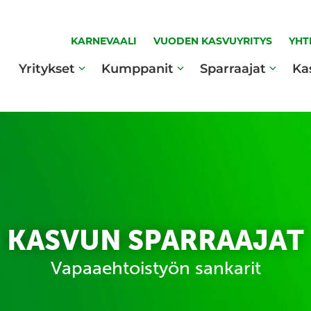
KARNEVAALI
VUODEN KASVUYRITYS
YHT
Yritykset
Kumppanit
Sparraajat
Ka
KASVUN SPARRAAJAT
Vapaaehtoistyön sankarit