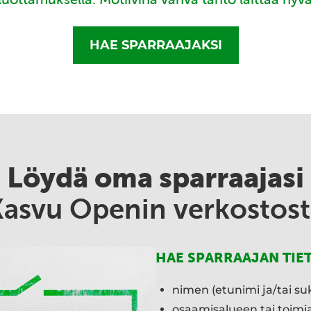
HAE SPARRAAJAKSI
Löydä oma sparraajasi
Kasvu Openin verkostost
HAE SPARRAAJAN TIE
nimen (etunimi ja/tai su
osaamisalueen tai toim