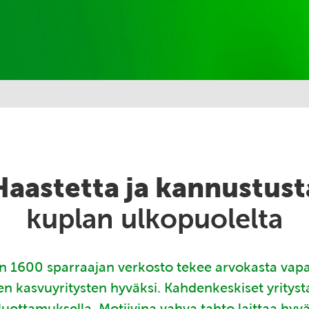
Haastetta ja kannustust
kuplan ulkopuolelta
 1600 sparraajan verkosto tekee arvokasta vap
en kasvuyritysten hyväksi. Kahdenkeskiset yritys
luottamuksella. Motiivina vahva tahto laittaa hyv