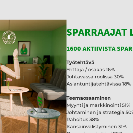
SPARRAAJAT 
1600 AKTIIVISTA SPA
Työtehtävä
Yrittäjä / osakas 16%
Johtavassa roolissa 30%
Asiantuntijatehtävissä 18%
Teemaosaaminen
Myynti ja markkinointi 51%
Johtaminen ja strategia 50
Rahoitus 38%
Kansainvälistyminen 31%