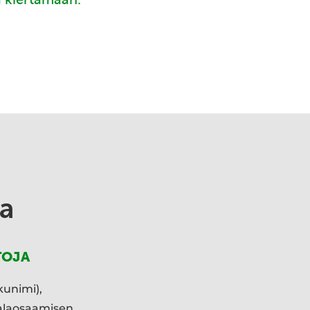
a
TOJA
kunimi),
ialaosaamisen