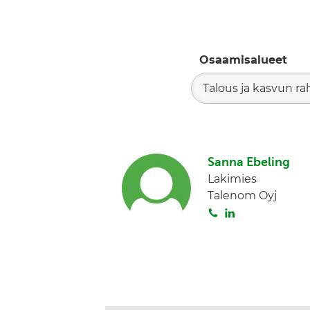
Osaamisalueet
Talous ja kasvun ra
Sanna Ebeling
Lakimies
Talenom Oyj
S
L
o
i
i
n
t
k
a
e
d