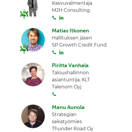
Kasvuvalmentaja
MJH Consulting
S
L
o
i
Matias Itkonen
i
n
Hallituksen jäsen
t
k
SP Growth Credit Fund
a
e
S
L
d
o
i
I
Piritta Vanhala
i
n
n
Taloushallinnon
t
k
asiantuntija, KLT
a
e
Talenom Oyj
d
S
I
o
n
Manu Aunola
i
Strategian
t
sekatyömies
a
Thunder Road Oy