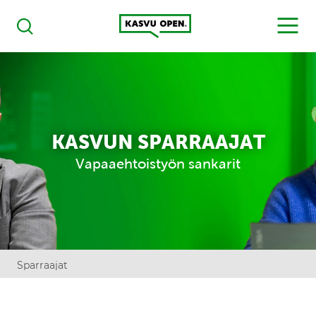
Kasvu Open
MENU
Haku
KASVUN SPARRAAJAT
Vapaaehtoistyön sankarit
Sparraajat