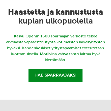
Haastetta ja kannustusta
kuplan ulkopuolelta
Kasvu Openin 1600 sparraajan verkosto tekee
arvokasta vapaaehtoistyötä kotimaisten kasvuyritysten
hyväksi. Kahdenkeskiset yritystapaamiset toteutetaan
luottamuksella. Motiivina vahva tahto laittaa hyvä
kiertämään.
HAE SPARRAAJAKSI