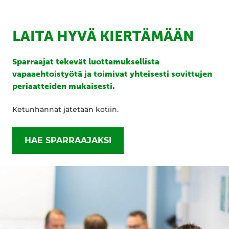
LAITA HYVÄ KIERTÄMÄÄN
Sparraajat tekevät luottamuksellista
vapaaehtoistyötä ja toimivat yhteisesti sovittujen
periaatteiden mukaisesti.
Ketunhännät jätetään kotiin.
HAE SPARRAAJAKSI