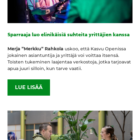
Sparraaja luo elinikäisiä suhteita yrittäjien kanssa
Merja ”Merkku” Rahkola
uskoo, että Kasvu Openissa
jokainen asiantuntija ja yrittäjä voi voittaa itsensä.
Toisten tukeminen laajentaa verkostoja, jotka tarjoavat
apua juuri silloin, kun tarve vaatii.
LUE LISÄÄ