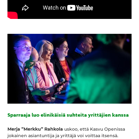
Sparraaja luo elinikäisiä suhteita yrittäjien kanssa
Merja ”Merkku” Rahkola
uskoo, että Kasvu Openissa
jokainen asiantuntija ja yrittäjä voi voittaa itsensä.