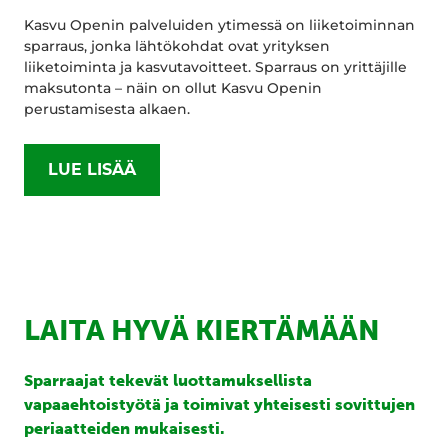
Kasvu Openin palveluiden ytimessä on liiketoiminnan
sparraus, jonka lähtökohdat ovat yrityksen
liiketoiminta ja kasvutavoitteet. Sparraus on yrittäjille
maksutonta – näin on ollut Kasvu Openin
perustamisesta alkaen.
LUE LISÄÄ
LAITA HYVÄ KIERTÄMÄÄN
Sparraajat tekevät luottamuksellista
vapaaehtoistyötä ja toimivat yhteisesti sovittujen
periaatteiden mukaisesti.