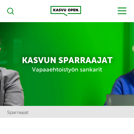
Kasvu Open
MENU
Haku
KASVUN SPARRAAJAT
Vapaaehtoistyön sankarit
Sparraajat