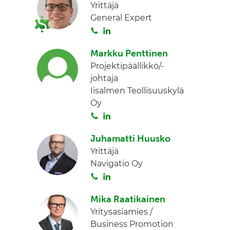
Yrittäjä
General Expert
S
L
o
i
Markku Penttinen
i
n
Projektipäällikkö/-
t
k
johtaja
a
e
Iisalmen Teollisuuskylä
d
Oy
I
S
L
n
o
i
Juhamatti Huusko
i
n
Yrittäjä
t
k
Navigatio Oy
a
e
S
L
d
o
i
I
Mika Raatikainen
i
n
n
Yritysasiamies /
t
k
Business Promotion
a
e