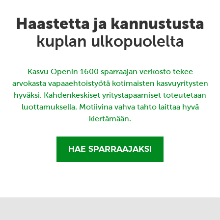
Haastetta ja kannustusta
kuplan ulkopuolelta
Kasvu Openin 1600 sparraajan verkosto tekee
arvokasta vapaaehtoistyötä kotimaisten kasvuyritysten
hyväksi. Kahdenkeskiset yritystapaamiset toteutetaan
luottamuksella. Motiivina vahva tahto laittaa hyvä
kiertämään.
HAE SPARRAAJAKSI