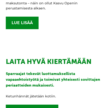
maksutonta – näin on ollut Kasvu Openin
perustamisesta alkaen.
LUE LISÄÄ
LAITA HYVÄ KIERTÄMÄÄN
Sparraajat tekevät luottamuksellista
vapaaehtoistyötä ja toimivat yhteisesti sovittujen
periaatteiden mukaisesti.
Ketunhännät jätetään kotiin.