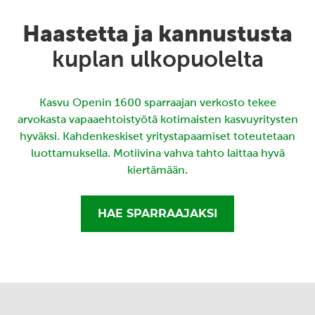
Haastetta ja kannustusta
kuplan ulkopuolelta
Kasvu Openin 1600 sparraajan verkosto tekee
arvokasta vapaaehtoistyötä kotimaisten kasvuyritysten
hyväksi. Kahdenkeskiset yritystapaamiset toteutetaan
luottamuksella. Motiivina vahva tahto laittaa hyvä
kiertämään.
HAE SPARRAAJAKSI