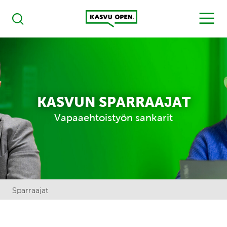
Kasvu Open
MENU
Haku
KASVUN SPARRAAJAT
Vapaaehtoistyön sankarit
Sparraajat