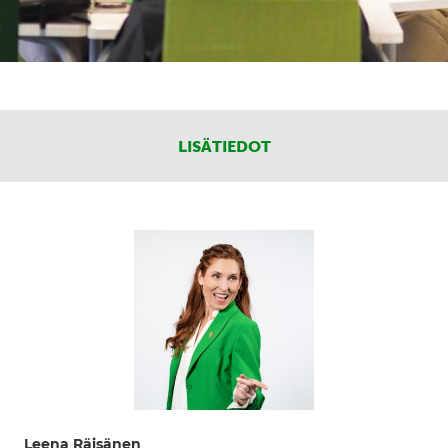
LISÄTIEDOT
Leena Räisänen