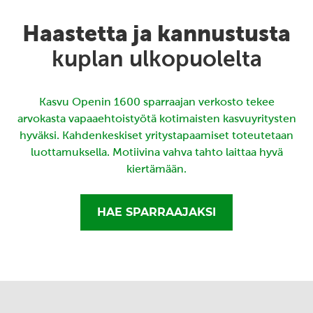
Haastetta ja kannustusta
kuplan ulkopuolelta
Kasvu Openin 1600 sparraajan verkosto tekee
arvokasta vapaaehtoistyötä kotimaisten kasvuyritysten
hyväksi. Kahdenkeskiset yritystapaamiset toteutetaan
luottamuksella. Motiivina vahva tahto laittaa hyvä
kiertämään.
HAE SPARRAAJAKSI