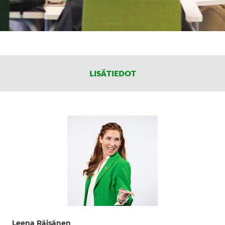
LISÄTIEDOT
Leena Räisänen