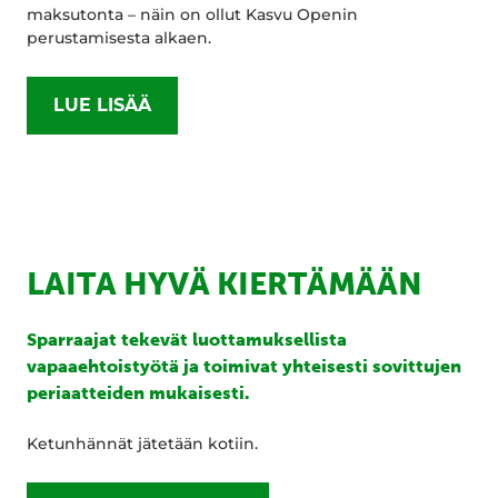
maksutonta – näin on ollut Kasvu Openin
perustamisesta alkaen.
LUE LISÄÄ
LAITA HYVÄ KIERTÄMÄÄN
Sparraajat tekevät luottamuksellista
vapaaehtoistyötä ja toimivat yhteisesti sovittujen
periaatteiden mukaisesti.
Ketunhännät jätetään kotiin.