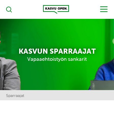
Kasvu Open
MENU
Haku
KASVUN SPARRAAJAT
Vapaaehtoistyön sankarit
Sparraajat