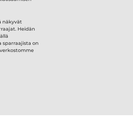
ä näkyvät
rraajat. Heidän
ällä
a sparraajista on
ki verkostomme