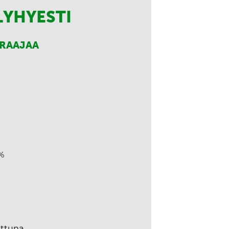
LYHYESTI
RRAAJAA
%
ettuna