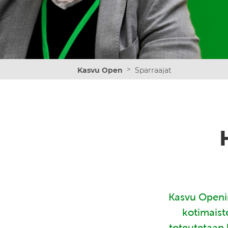
>
Kasvu Open
Sparraajat
Kasvu Openin
kotimaist
toteutetaan 