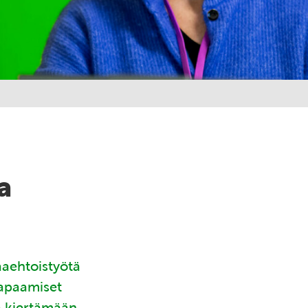
a
aaehtoistyötä
tapaamiset
ä kiertämään.