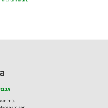
a
TOJA
kunimi),
ialaosaamisen