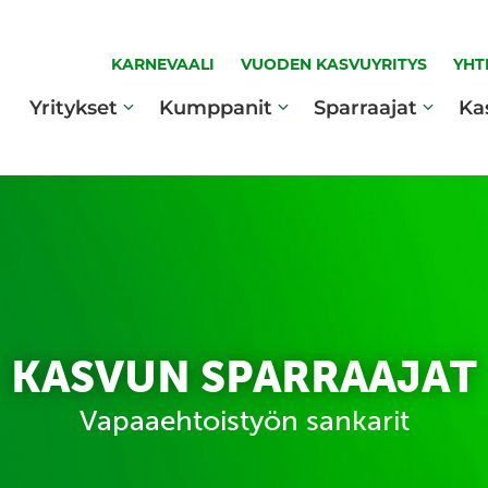
KARNEVAALI
VUODEN KASVUYRITYS
YHT
Yritykset
Kumppanit
Sparraajat
Ka
KASVUN SPARRAAJAT
Vapaaehtoistyön sankarit