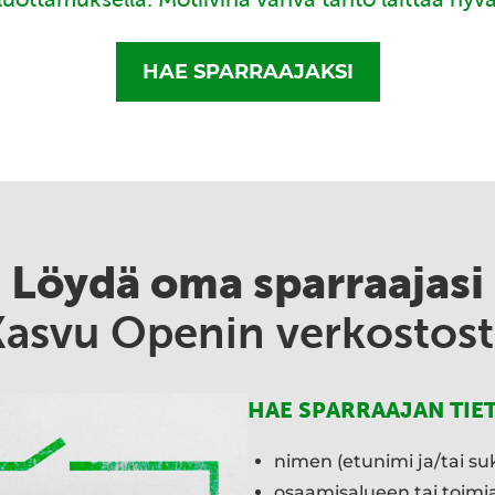
HAE SPARRAAJAKSI
Löydä oma sparraajasi
Kasvu Openin verkostost
HAE SPARRAAJAN TIE
nimen (etunimi ja/tai su
osaamisalueen tai toim