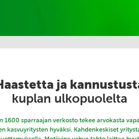
Haastetta ja kannustust
kuplan ulkopuolelta
 1600 sparraajan verkosto tekee arvokasta vap
en kasvuyritysten hyväksi. Kahdenkeskiset yritys
luottamuksella. Motiivina vahva tahto laittaa hyv