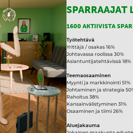
SPARRAAJAT 
1600 AKTIIVISTA SPA
Työtehtävä
Yrittäjä / osakas 16%
Johtavassa roolissa 30%
Asiantuntijatehtävissä 18%
Teemaosaaminen
Myynti ja markkinointi 51%
Johtaminen ja strategia 50
Rahoitus 38%
Kansainvälistyminen 31%
Osaaminen ja tiimi 26%
Aluejakauma
Jokainen maakunta edust