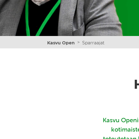
>
Kasvu Open
Sparraajat
Kasvu Openin
kotimaist
toteutetaan 