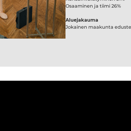
Osaaminen ja tiimi 26%
Aluejakauma
Jokainen maakunta edust