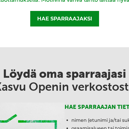
HAE SPARRAAJAKSI
Löydä oma sparraajasi
Kasvu Openin verkostost
HAE SPARRAAJAN TIE
nimen (etunimi ja/tai su
osaamisalueen tai toim