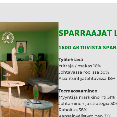
I
n
SPARRAAJAT 
1600 AKTIIVISTA SPA
Työtehtävä
Yrittäjä / osakas 16%
Johtavassa roolissa 30%
Asiantuntijatehtävissä 18%
Teemaosaaminen
Myynti ja markkinointi 51%
Johtaminen ja strategia 50
Rahoitus 38%
Kansainvälistyminen 31%