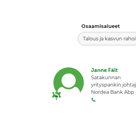
Osaamisalueet
Talous ja kasvun raho
Janne Fält
Satakunnan
yrityspankin johta
Nordea Bank Abp
S
o
i
t
a