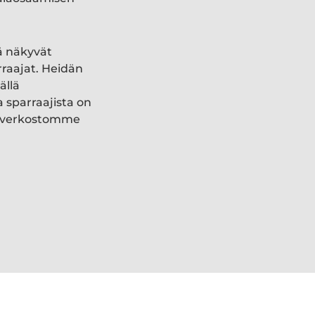
ä näkyvät
rraajat. Heidän
ällä
a sparraajista on
ki verkostomme