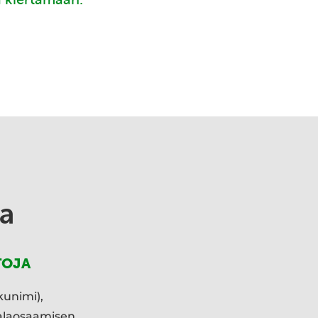
a
TOJA
kunimi),
ialaosaamisen