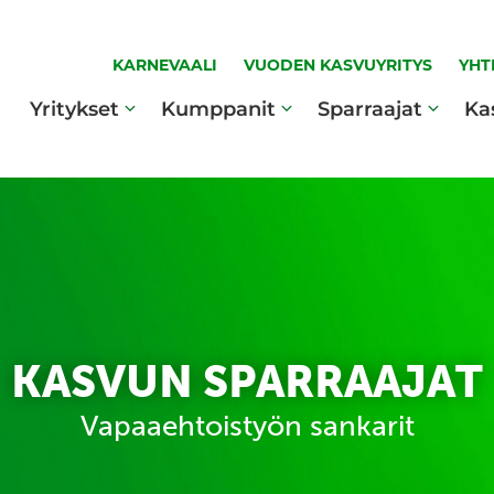
KARNEVAALI
VUODEN KASVUYRITYS
YHT
Yritykset
Kumppanit
Sparraajat
Ka
KASVUN SPARRAAJAT
Vapaaehtoistyön sankarit