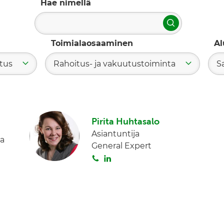
Hae nimellä
Hae
Toimialaosaaminen
Al
itus
Rahoitus- ja vakuutustoiminta
S
Pirita Huhtasalo
Asiantuntija
ja
General Expert
S
L
o
i
i
n
t
k
a
e
d