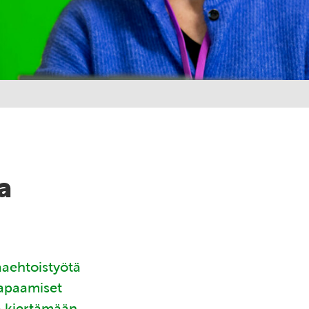
a
aaehtoistyötä
tapaamiset
ä kiertämään.