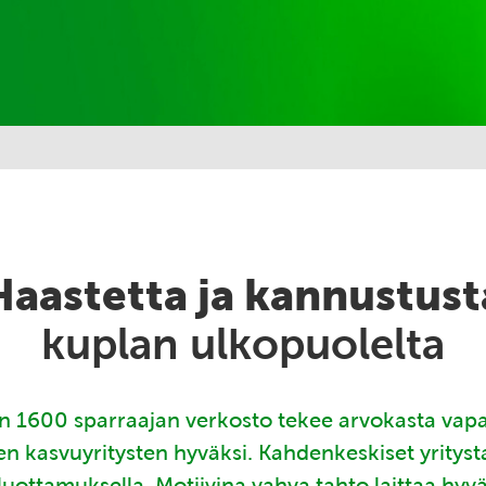
Haastetta ja kannustust
kuplan ulkopuolelta
 1600 sparraajan verkosto tekee arvokasta vap
en kasvuyritysten hyväksi. Kahdenkeskiset yritys
luottamuksella. Motiivina vahva tahto laittaa hyv