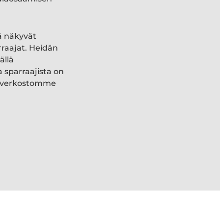
ä näkyvät
rraajat. Heidän
ällä
a sparraajista on
ki verkostomme