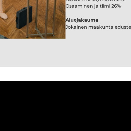
Osaaminen ja tiimi 26%
Aluejakauma
Jokainen maakunta edust