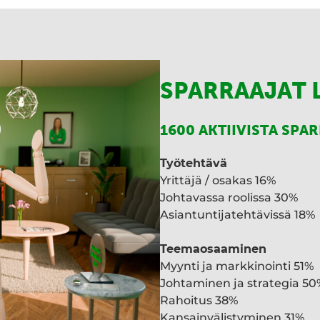
SPARRAAJAT 
1600 AKTIIVISTA SPA
Työtehtävä
Yrittäjä / osakas 16%
Johtavassa roolissa 30%
Asiantuntijatehtävissä 18%
Teemaosaaminen
Myynti ja markkinointi 51%
Johtaminen ja strategia 50
Rahoitus 38%
Kansainvälistyminen 31%