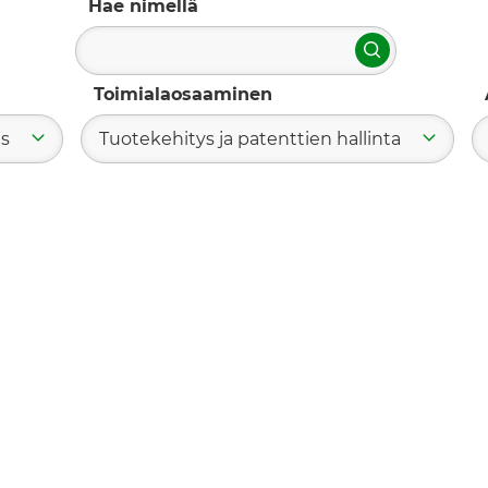
Hae nimellä
Hae
Toimialaosaaminen
us
Tuotekehitys ja patenttien hallinta