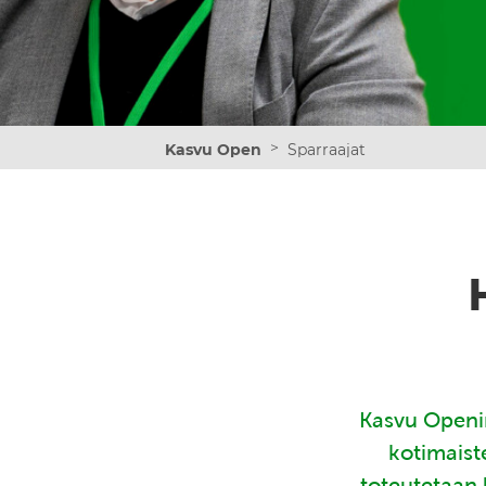
>
Kasvu Open
Sparraajat
Kasvu Openin
kotimaist
toteutetaan 