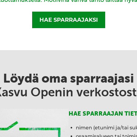
HAE SPARRAAJAKSI
Löydä oma sparraajasi
Kasvu Openin verkostost
HAE SPARRAAJAN TIE
nimen (etunimi ja/tai su
osaamisalueen tai toim