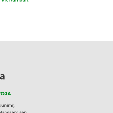
a
TOJA
kunimi),
ialaosaamisen