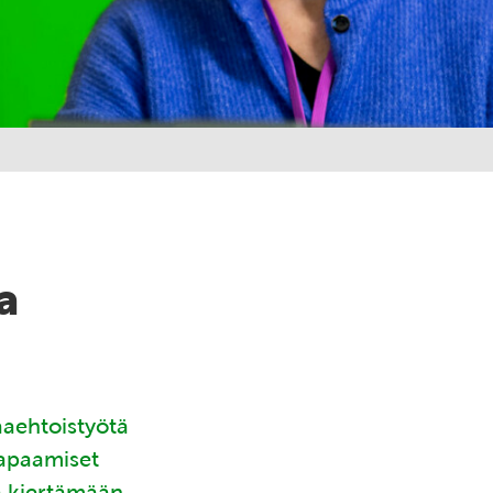
a
aaehtoistyötä
tapaamiset
ä kiertämään.