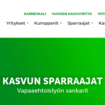
KARNEVAALI
VUODEN KASVUYRITYS
YHT
Yritykset
Kumppanit
Sparraajat
Ka
KASVUN SPARRAAJAT
Vapaaehtoistyön sankarit