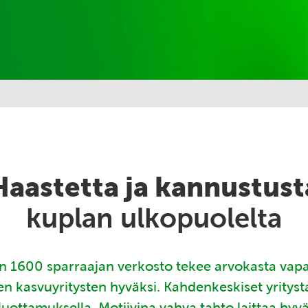
Haastetta ja kannustust
kuplan ulkopuolelta
 1600 sparraajan verkosto tekee arvokasta vap
en kasvuyritysten hyväksi. Kahdenkeskiset yritys
luottamuksella. Motiivina vahva tahto laittaa hyv