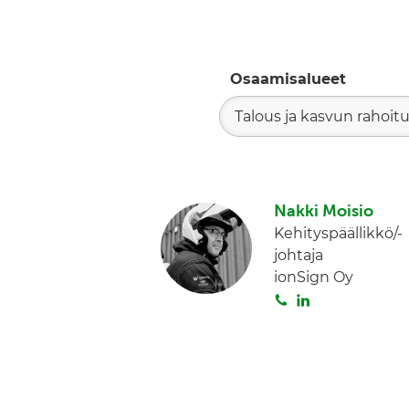
Osaamisalueet
Talous ja kasvun rahoit
Nakki Moisio
Kehityspäällikkö/-
johtaja
ionSign Oy
S
L
o
i
i
n
t
k
a
e
d