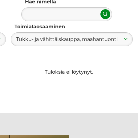
Hae nimellä
Hae
Toimialaosaaminen
Tukku- ja vähittäiskauppa, maahantuonti
Tuloksia ei löytynyt.