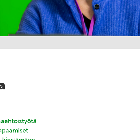
a
aaehtoistyötä
tapaamiset
ä kiertämään.