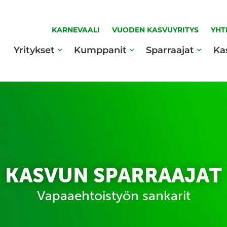
KARNEVAALI
VUODEN KASVUYRITYS
YHT
Yritykset
Kumppanit
Sparraajat
Ka
KASVUN SPARRAAJAT
Vapaaehtoistyön sankarit