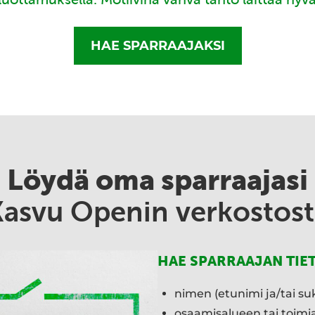
HAE SPARRAAJAKSI
Löydä oma sparraajasi
Kasvu Openin verkostost
HAE SPARRAAJAN TIE
nimen (etunimi ja/tai su
osaamisalueen tai toim