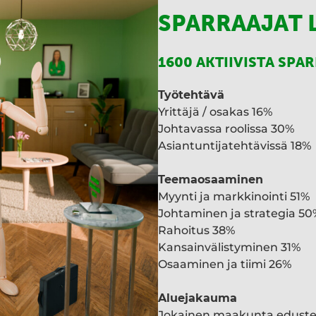
SPARRAAJAT 
1600 AKTIIVISTA SPA
Työtehtävä
Yrittäjä / osakas 16%
Johtavassa roolissa 30%
Asiantuntijatehtävissä 18%
Teemaosaaminen
Myynti ja markkinointi 51%
Johtaminen ja strategia 50
Rahoitus 38%
Kansainvälistyminen 31%
Osaaminen ja tiimi 26%
Aluejakauma
Jokainen maakunta edust