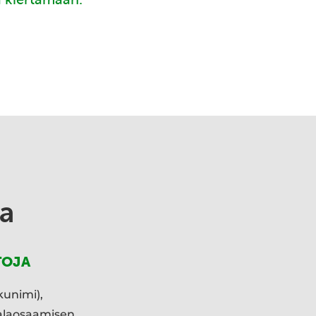
a
TOJA
kunimi),
ialaosaamisen