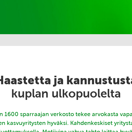
Haastetta ja kannustust
kuplan ulkopuolelta
 1600 sparraajan verkosto tekee arvokasta vap
en kasvuyritysten hyväksi. Kahdenkeskiset yritys
luottamuksella. Motiivina vahva tahto laittaa hyv