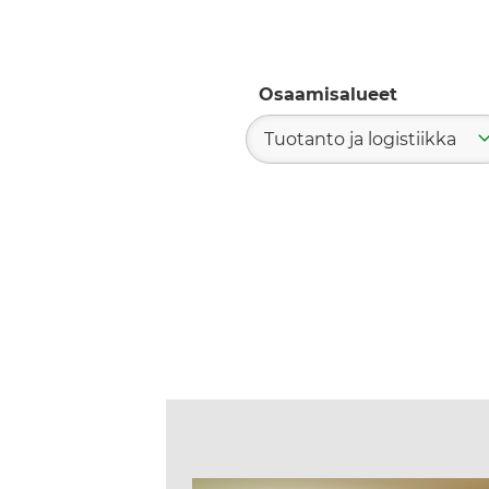
Osaamisalueet
Tuotanto ja logistiikka