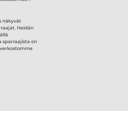
ä näkyvät
rraajat. Heidän
ällä
a sparraajista on
ki verkostomme