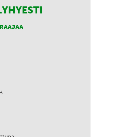
LYHYESTI
RRAAJAA
%
ettuna