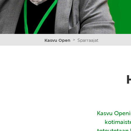
>
Kasvu Open
Sparraajat
Kasvu Openin
kotimaist
toteutetaan 