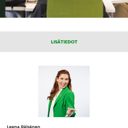
LISÄTIEDOT
Leena Räisänen