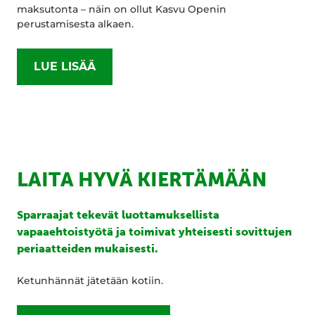
maksutonta – näin on ollut Kasvu Openin
perustamisesta alkaen.
LUE LISÄÄ
LAITA HYVÄ KIERTÄMÄÄN
Sparraajat tekevät luottamuksellista
vapaaehtoistyötä ja toimivat yhteisesti sovittujen
periaatteiden mukaisesti.
Ketunhännät jätetään kotiin.