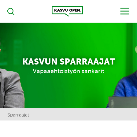
Kasvu Open
MENU
Haku
KASVUN SPARRAAJAT
Vapaaehtoistyön sankarit
Sparraajat