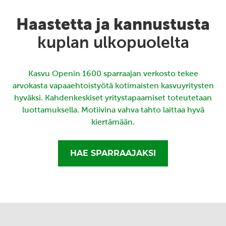
Haastetta ja kannustusta
kuplan ulkopuolelta
Kasvu Openin 1600 sparraajan verkosto tekee
arvokasta vapaaehtoistyötä kotimaisten kasvuyritysten
hyväksi. Kahdenkeskiset yritystapaamiset toteutetaan
luottamuksella. Motiivina vahva tahto laittaa hyvä
kiertämään.
HAE SPARRAAJAKSI