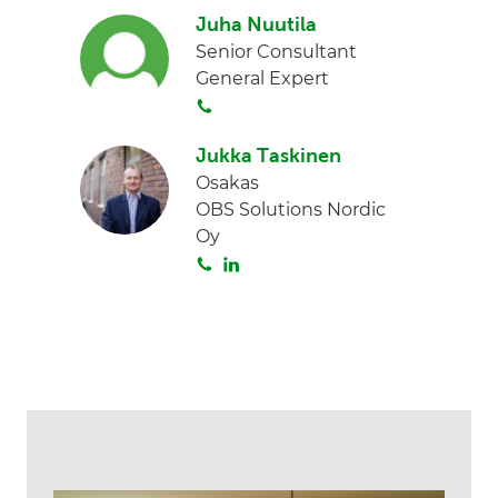
I
Juha Nuutila
i
n
n
Senior Consultant
t
k
General Expert
a
e
S
d
o
I
Jukka Taskinen
i
n
Osakas
t
OBS Solutions Nordic
a
Oy
S
L
o
i
i
n
t
k
a
e
d
I
n