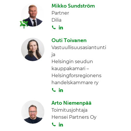
Mikko Sundström
i
n
Partner
t
k
Dilia
a
e
S
L
d
o
i
I
Outi Toivanen
i
n
n
Vastuullisuusasiantunti
t
k
ja
a
e
Helsingin seudun
d
kauppakamari –
I
Helsingforsregionens
n
handelskammare ry
S
L
o
i
Arto Niemenpää
i
n
Toimitusjohtaja
t
k
Hensei Partners Oy
a
e
S
L
d
o
i