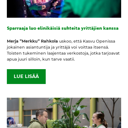
Sparraaja luo elinikäisiä suhteita yrittäjien kanssa
Merja ”Merkku” Rahkola
uskoo, että Kasvu Openissa
jokainen asiantuntija ja yrittäjä voi voittaa itsensä.
Toisten tukeminen laajentaa verkostoja, jotka tarjoavat
apua juuri silloin, kun tarve vaatii.
LUE LISÄÄ