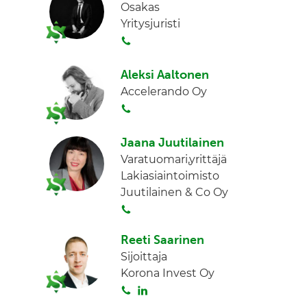
Osakas
Yritysjuristi
S
o
i
Aleksi Aaltonen
t
Accelerando Oy
a
S
o
i
Jaana Juutilainen
t
Varatuomari,yrittäjä
a
Lakiasiaintoimisto
Juutilainen & Co Oy
S
o
Reeti Saarinen
i
Sijoittaja
t
Korona Invest Oy
a
S
L
o
i