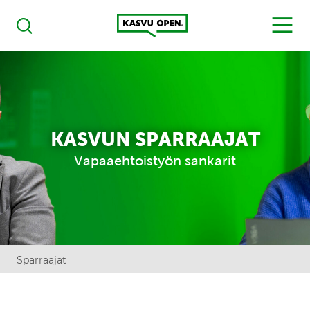
Kasvu Open
MENU
Haku
KASVUN SPARRAAJAT
Vapaaehtoistyön sankarit
Sparraajat