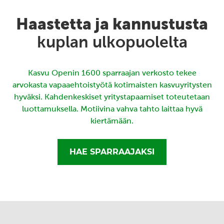
Haastetta ja kannustusta
kuplan ulkopuolelta
Kasvu Openin 1600 sparraajan verkosto tekee
arvokasta vapaaehtoistyötä kotimaisten kasvuyritysten
hyväksi. Kahdenkeskiset yritystapaamiset toteutetaan
luottamuksella. Motiivina vahva tahto laittaa hyvä
kiertämään.
HAE SPARRAAJAKSI