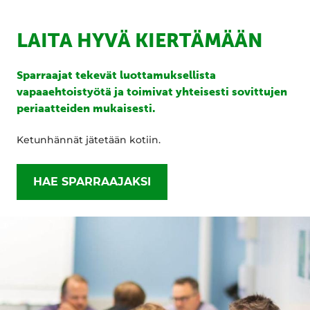
LAITA HYVÄ KIERTÄMÄÄN
Sparraajat tekevät luottamuksellista
vapaaehtoistyötä ja toimivat yhteisesti sovittujen
periaatteiden mukaisesti.
Ketunhännät jätetään kotiin.
HAE SPARRAAJAKSI