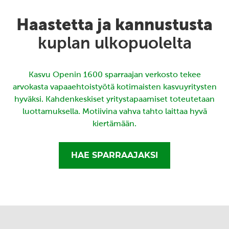
Haastetta ja kannustusta
kuplan ulkopuolelta
Kasvu Openin 1600 sparraajan verkosto tekee
arvokasta vapaaehtoistyötä kotimaisten kasvuyritysten
hyväksi. Kahdenkeskiset yritystapaamiset toteutetaan
luottamuksella. Motiivina vahva tahto laittaa hyvä
kiertämään.
HAE SPARRAAJAKSI