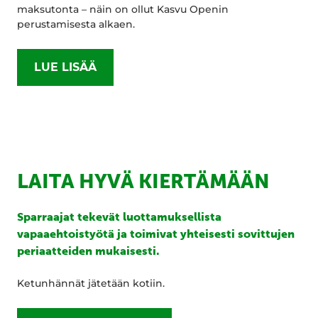
maksutonta – näin on ollut Kasvu Openin
perustamisesta alkaen.
LUE LISÄÄ
LAITA HYVÄ KIERTÄMÄÄN
Sparraajat tekevät luottamuksellista
vapaaehtoistyötä ja toimivat yhteisesti sovittujen
periaatteiden mukaisesti.
Ketunhännät jätetään kotiin.