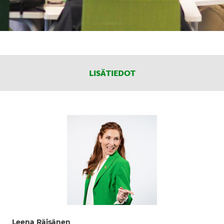
LISÄTIEDOT
Leena Räisänen