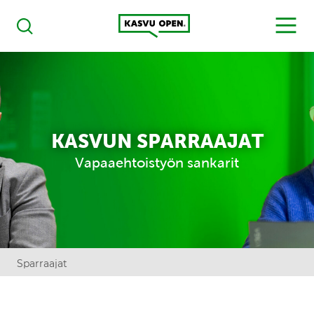
Kasvu Open
MENU
Haku
KASVUN SPARRAAJAT
Vapaaehtoistyön sankarit
Sparraajat