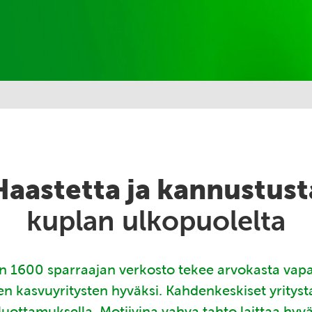
Haastetta ja kannustust
kuplan ulkopuolelta
 1600 sparraajan verkosto tekee arvokasta vap
en kasvuyritysten hyväksi. Kahdenkeskiset yritys
luottamuksella. Motiivina vahva tahto laittaa hyv