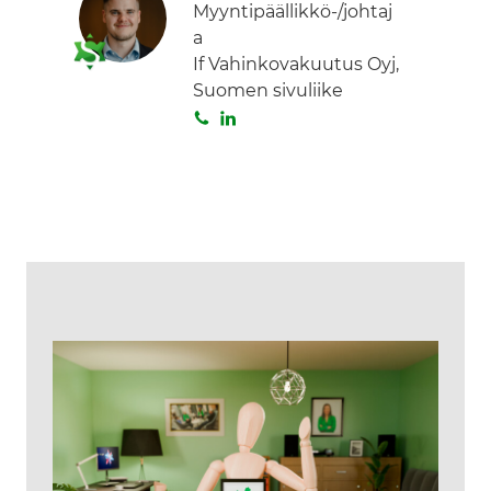
Myyntipäällikkö-/johtaj
a
If Vahinkovakuutus Oyj,
Suomen sivuliike
S
L
o
i
i
n
t
k
a
e
d
I
n