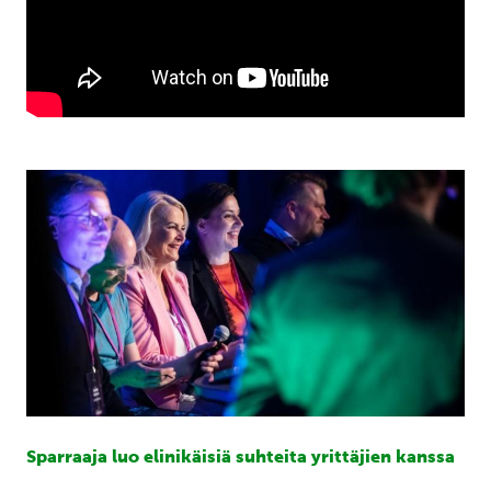
Sparraaja luo elinikäisiä suhteita yrittäjien kanssa