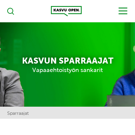
Kasvu Open
MENU
Haku
KASVUN SPARRAAJAT
Vapaaehtoistyön sankarit
Sparraajat