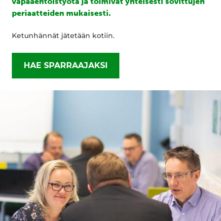
vapaaehtoistyötä ja toimivat yhteisesti sovittujen
periaatteiden mukaisesti.
Ketunhännät jätetään kotiin.
HAE SPARRAAJAKSI