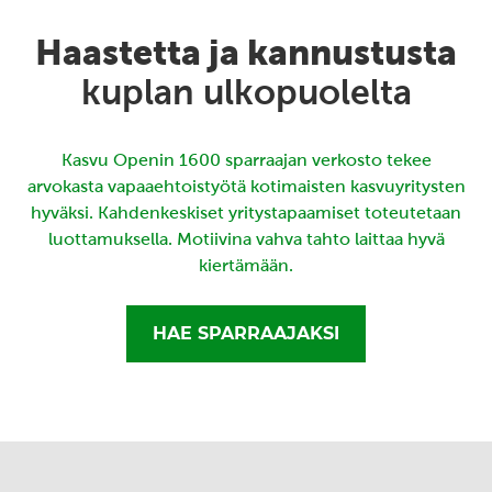
Haastetta ja kannustusta
kuplan ulkopuolelta
Kasvu Openin 1600 sparraajan verkosto tekee
arvokasta vapaaehtoistyötä kotimaisten kasvuyritysten
hyväksi. Kahdenkeskiset yritystapaamiset toteutetaan
luottamuksella. Motiivina vahva tahto laittaa hyvä
kiertämään.
HAE SPARRAAJAKSI