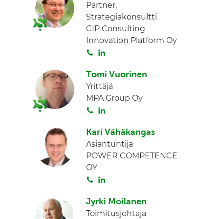
Partner,
Strategiakonsultti
CIP Consulting
Innovation Platform Oy
S
L
o
i
Tomi Vuorinen
i
n
Yrittäjä
t
k
MPA Group Oy
a
e
S
L
d
o
i
I
Kari Vähäkangas
i
n
n
Asiantuntija
t
k
POWER COMPETENCE
a
e
OY
d
S
L
I
o
i
n
Jyrki Moilanen
i
n
Toimitusjohtaja
t
k