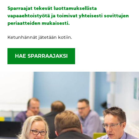
Sparraajat tekevät luottamuksellista
vapaaehtoistyötä ja toimivat yhteisesti sovittujen
periaatteiden mukaisesti.
Ketunhännät jätetään kotiin.
HAE SPARRAAJAKSI