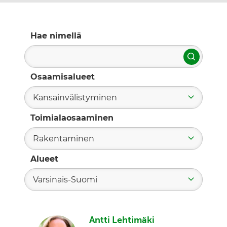
Hae nimellä
Hae
Osaamisalueet
Kansainvälistyminen
Toimialaosaaminen
Rakentaminen
Alueet
Varsinais-Suomi
Antti Lehtimäki