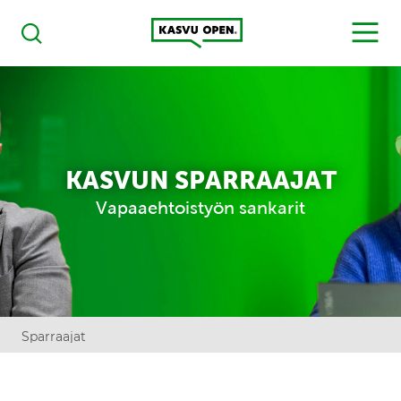
Kasvu Open
MENU
Haku
KASVUN SPARRAAJAT
Vapaaehtoistyön sankarit
Sparraajat