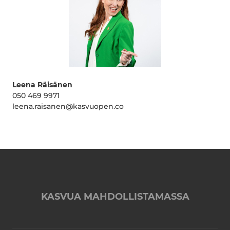
Leena Räisänen
050 469 9971
leena.raisanen@kasvuopen.co
KASVUA MAHDOLLISTAMASSA