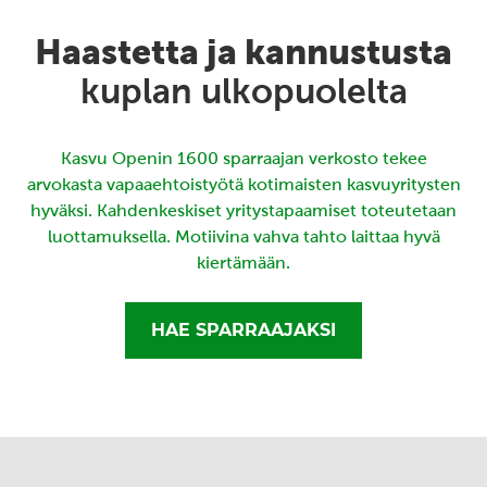
Haastetta ja kannustusta
kuplan ulkopuolelta
Kasvu Openin 1600 sparraajan verkosto tekee
arvokasta vapaaehtoistyötä kotimaisten kasvuyritysten
hyväksi. Kahdenkeskiset yritystapaamiset toteutetaan
luottamuksella. Motiivina vahva tahto laittaa hyvä
kiertämään.
HAE SPARRAAJAKSI