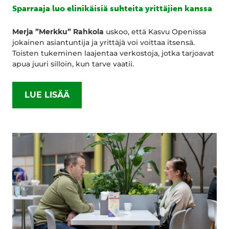
Sparraaja luo elinikäisiä suhteita yrittäjien kanssa
Merja ”Merkku” Rahkola
uskoo, että Kasvu Openissa
jokainen asiantuntija ja yrittäjä voi voittaa itsensä.
Toisten tukeminen laajentaa verkostoja, jotka tarjoavat
apua juuri silloin, kun tarve vaatii.
LUE LISÄÄ