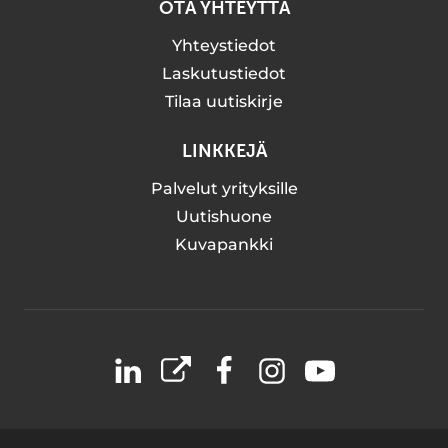
OTA YHTEYTTÄ
Yhteystiedot
Laskutustiedot
Tilaa uutiskirje
LINKKEJÄ
Palvelut yrityksille
Uutishuone
Kuvapankki
LinkedIn
X
Facebook
Instagram
YouTube