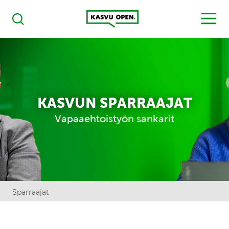
Kasvu Open
MENU
Haku
KASVUN SPARRAAJAT
Vapaaehtoistyön sankarit
Sparraajat