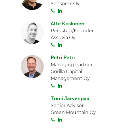
Sensorex Oy
a
e
S
L
d
o
i
I
Atte Koskinen
i
n
n
Perustaja/Founder
t
k
Assuvia Oy
a
e
S
L
d
o
i
I
Petri Petri
i
n
n
Managing Partner
t
k
Gorilla Capital
a
e
Management Oy
d
S
L
I
o
i
n
Tomi Järvenpää
i
n
Senior Advisor
t
k
Green Mountain Oy
a
e
S
L
d
o
i
I