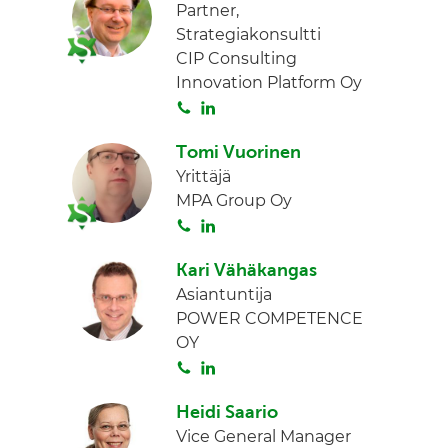
Partner,
Strategiakonsultti
CIP Consulting
Innovation Platform Oy
S
L
o
i
Tomi Vuorinen
i
n
Yrittäjä
t
k
MPA Group Oy
a
e
S
L
d
o
i
I
Kari Vähäkangas
i
n
n
Asiantuntija
t
k
POWER COMPETENCE
a
e
OY
d
S
L
I
o
i
n
Heidi Saario
i
n
Vice General Manager
t
k