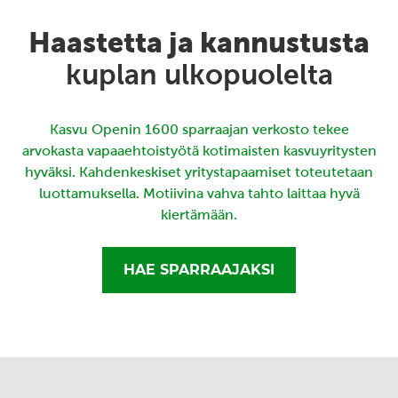
Haastetta ja kannustusta
kuplan ulkopuolelta
Kasvu Openin 1600 sparraajan verkosto tekee
arvokasta vapaaehtoistyötä kotimaisten kasvuyritysten
hyväksi. Kahdenkeskiset yritystapaamiset toteutetaan
luottamuksella. Motiivina vahva tahto laittaa hyvä
kiertämään.
HAE SPARRAAJAKSI