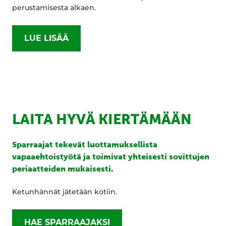
perustamisesta alkaen.
LUE LISÄÄ
LAITA HYVÄ KIERTÄMÄÄN
Sparraajat tekevät luottamuksellista
vapaaehtoistyötä ja toimivat yhteisesti sovittujen
periaatteiden mukaisesti.
Ketunhännät jätetään kotiin.
HAE SPARRAAJAKSI