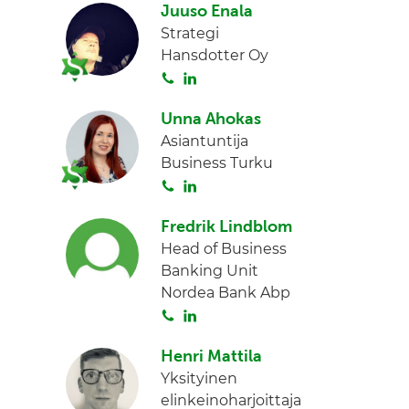
Juuso Enala
i
n
Strategi
t
k
Hansdotter Oy
a
e
S
L
d
o
i
I
Unna Ahokas
i
n
n
Asiantuntija
t
k
Business Turku
a
e
S
L
d
o
i
I
Fredrik Lindblom
i
n
n
Head of Business
t
k
Banking Unit
a
e
Nordea Bank Abp
d
S
L
I
o
i
n
Henri Mattila
i
n
Yksityinen
t
k
elinkeinoharjoittaja
a
e