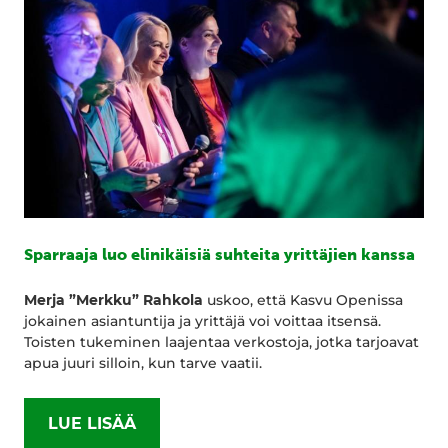
Sparraaja luo elinikäisiä suhteita yrittäjien kanssa
Merja ”Merkku” Rahkola
uskoo, että Kasvu Openissa
jokainen asiantuntija ja yrittäjä voi voittaa itsensä.
Toisten tukeminen laajentaa verkostoja, jotka tarjoavat
apua juuri silloin, kun tarve vaatii.
LUE LISÄÄ