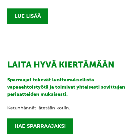
LUE LISÄÄ
LAITA HYVÄ KIERTÄMÄÄN
Sparraajat tekevät luottamuksellista
vapaaehtoistyötä ja toimivat yhteisesti sovittujen
periaatteiden mukaisesti.
Ketunhännät jätetään kotiin.
HAE SPARRAAJAKSI