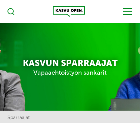
Kasvu Open
MENU
Haku
KASVUN SPARRAAJAT
Vapaaehtoistyön sankarit
Sparraajat