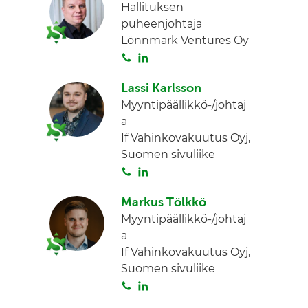
Hallituksen
puheenjohtaja
Lönnmark Ventures Oy
S
L
o
i
Lassi Karlsson
i
n
Myyntipäällikkö-/johtaj
t
k
a
a
e
If Vahinkovakuutus Oyj,
d
Suomen sivuliike
I
S
L
n
o
i
Markus Tölkkö
i
n
Myyntipäällikkö-/johtaj
t
k
a
a
e
If Vahinkovakuutus Oyj,
d
Suomen sivuliike
I
S
L
n
o
i