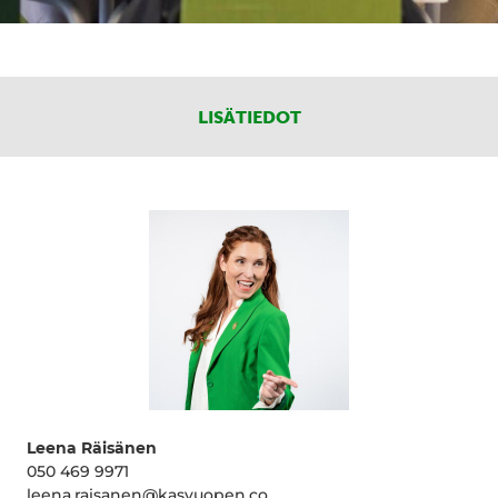
LISÄTIEDOT
Leena Räisänen
050 469 9971
leena.raisanen@kasvuopen.co