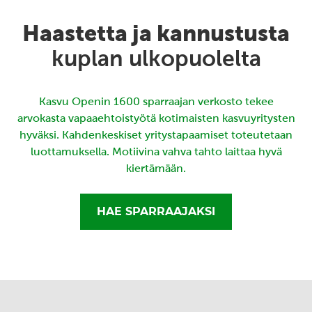
Haastetta ja kannustusta
kuplan ulkopuolelta
Kasvu Openin 1600 sparraajan verkosto tekee
arvokasta vapaaehtoistyötä kotimaisten kasvuyritysten
hyväksi. Kahdenkeskiset yritystapaamiset toteutetaan
luottamuksella. Motiivina vahva tahto laittaa hyvä
kiertämään.
HAE SPARRAAJAKSI