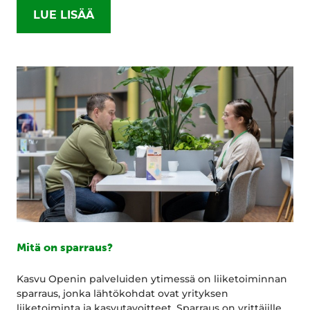
LUE LISÄÄ
Mitä on sparraus?
Kasvu Openin palveluiden ytimessä on liiketoiminnan
sparraus, jonka lähtökohdat ovat yrityksen
liiketoiminta ja kasvutavoitteet. Sparraus on yrittäjille