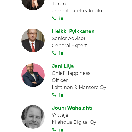
Turun
a
e
ammattikorkeakoulu
d
S
L
I
o
i
n
Heikki Pylkkanen
i
n
Senior Advisor
t
k
General Expert
a
e
S
L
d
o
i
I
Jani Lilja
i
n
n
Chief Happiness
t
k
Officer
a
e
Lahtinen & Mantere Oy
d
S
L
I
o
i
n
Jouni Wahalahti
i
n
Yrittäjä
t
k
Kilahdus Digital Oy
a
e
S
L
d