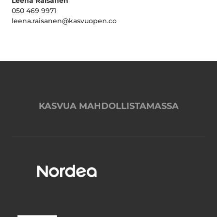
Leena Räisänen
050 469 9971
leena.raisanen@kasvuopen.co
KASVUA MAHDOLLISTAMASSA