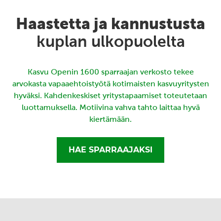
Haastetta ja kannustusta
kuplan ulkopuolelta
Kasvu Openin 1600 sparraajan verkosto tekee
arvokasta vapaaehtoistyötä kotimaisten kasvuyritysten
hyväksi. Kahdenkeskiset yritystapaamiset toteutetaan
luottamuksella. Motiivina vahva tahto laittaa hyvä
kiertämään.
HAE SPARRAAJAKSI