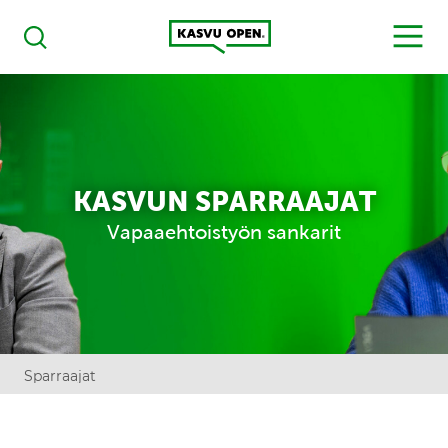
Kasvu Open
MENU
Haku
KASVUN SPARRAAJAT
Vapaaehtoistyön sankarit
Sparraajat