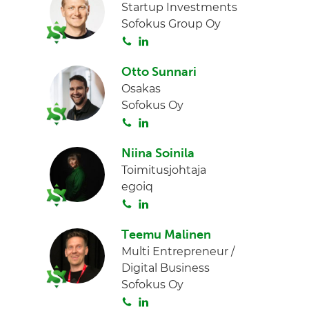
Startup Investments
Sofokus Group Oy
S
L
o
i
Otto Sunnari
i
n
Osakas
t
k
Sofokus Oy
a
e
S
L
d
o
i
I
Niina Soinila
i
n
n
Toimitusjohtaja
t
k
egoiq
a
e
S
L
d
o
i
I
Teemu Malinen
i
n
n
Multi Entrepreneur /
t
k
Digital Business
a
e
Sofokus Oy
d
S
L
I