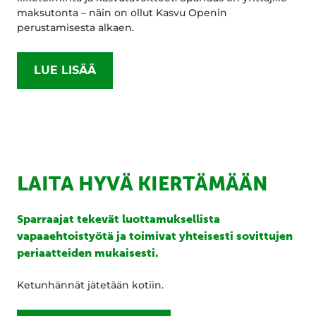
maksutonta – näin on ollut Kasvu Openin
perustamisesta alkaen.
LUE LISÄÄ
LAITA HYVÄ KIERTÄMÄÄN
Sparraajat tekevät luottamuksellista
vapaaehtoistyötä ja toimivat yhteisesti sovittujen
periaatteiden mukaisesti.
Ketunhännät jätetään kotiin.