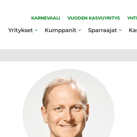
KARNEVAALI
VUODEN KASVUYRITYS
YHT
Yritykset
Kumppanit
Sparraajat
Ka