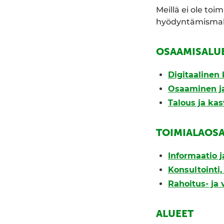
Meillä ei ole toi
hyödyntämismahd
OSAAMISALU
Digitaalinen 
Osaaminen ja
Talous ja ka
TOIMIALAOS
Informaatio ja
Konsultointi
Rahoitus- ja
ALUEET