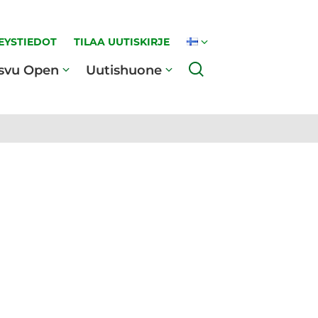
EYSTIEDOT
TILAA UUTISKIRJE
Haku
svu Open
Uutishuone