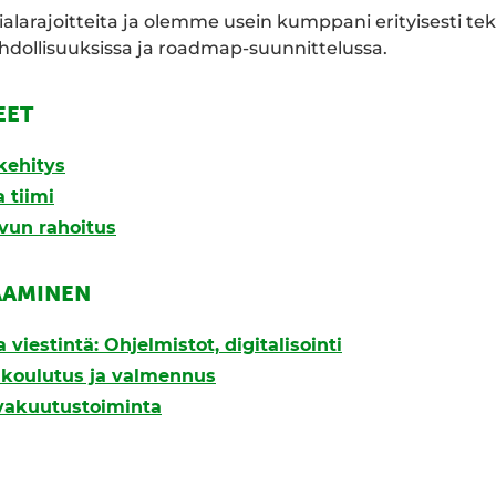
mialarajoitteita ja olemme usein kumppani erityisesti te
ollisuuksissa ja roadmap-suunnittelussa.
EET
kehitys
 tiimi
svun rahoitus
AAMINEN
 viestintä: Ohjelmistot, digitalisointi
, koulutus ja valmennus
 vakuutustoiminta