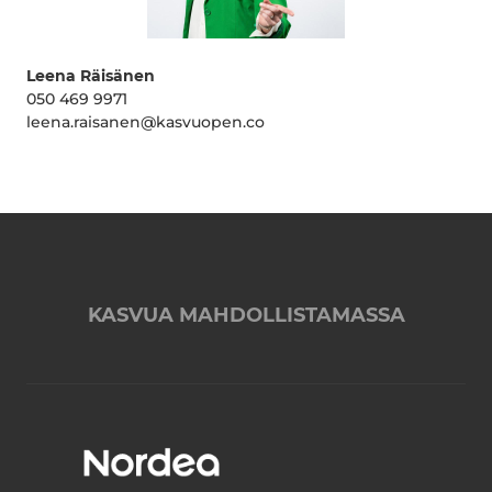
Leena Räisänen
050 469 9971
leena.raisanen@kasvuopen.co
KASVUA MAHDOLLISTAMASSA