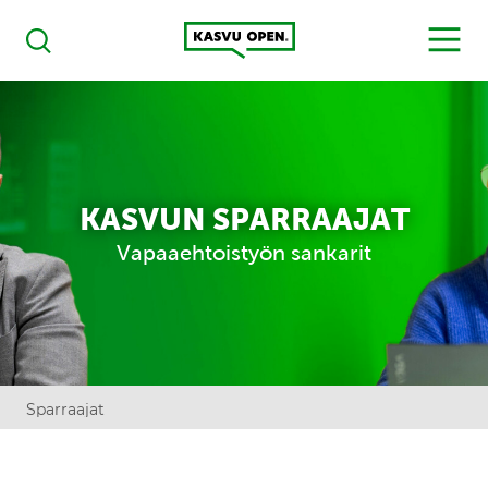
Kasvu Open
MENU
Haku
KASVUN SPARRAAJAT
Vapaaehtoistyön sankarit
Sparraajat