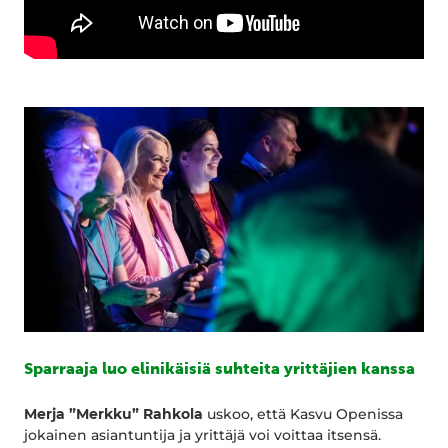
Sparraaja luo elinikäisiä suhteita yrittäjien kanssa
Merja ”Merkku” Rahkola
uskoo, että Kasvu Openissa
jokainen asiantuntija ja yrittäjä voi voittaa itsensä.