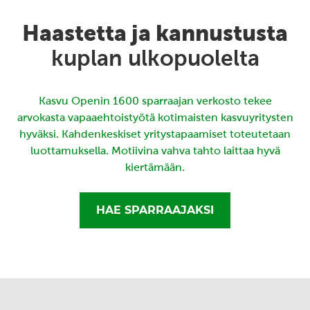
Haastetta ja kannustusta
kuplan ulkopuolelta
Kasvu Openin 1600 sparraajan verkosto tekee
arvokasta vapaaehtoistyötä kotimaisten kasvuyritysten
hyväksi. Kahdenkeskiset yritystapaamiset toteutetaan
luottamuksella. Motiivina vahva tahto laittaa hyvä
kiertämään.
HAE SPARRAAJAKSI