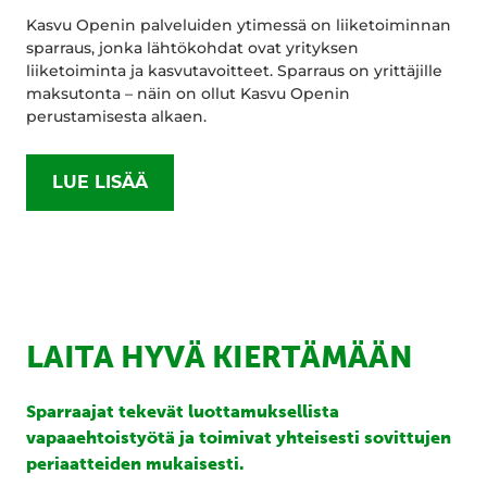
Kasvu Openin palveluiden ytimessä on liiketoiminnan
sparraus, jonka lähtökohdat ovat yrityksen
liiketoiminta ja kasvutavoitteet. Sparraus on yrittäjille
maksutonta – näin on ollut Kasvu Openin
perustamisesta alkaen.
LUE LISÄÄ
LAITA HYVÄ KIERTÄMÄÄN
Sparraajat tekevät luottamuksellista
vapaaehtoistyötä ja toimivat yhteisesti sovittujen
periaatteiden mukaisesti.