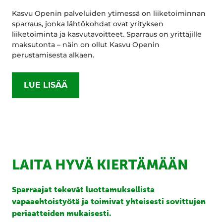
Kasvu Openin palveluiden ytimessä on liiketoiminnan
sparraus, jonka lähtökohdat ovat yrityksen
liiketoiminta ja kasvutavoitteet. Sparraus on yrittäjille
maksutonta – näin on ollut Kasvu Openin
perustamisesta alkaen.
LUE LISÄÄ
LAITA HYVÄ KIERTÄMÄÄN
Sparraajat tekevät luottamuksellista
vapaaehtoistyötä ja toimivat yhteisesti sovittujen
periaatteiden mukaisesti.