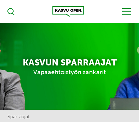
Kasvu Open
MENU
Haku
KASVUN SPARRAAJAT
Vapaaehtoistyön sankarit
Sparraajat