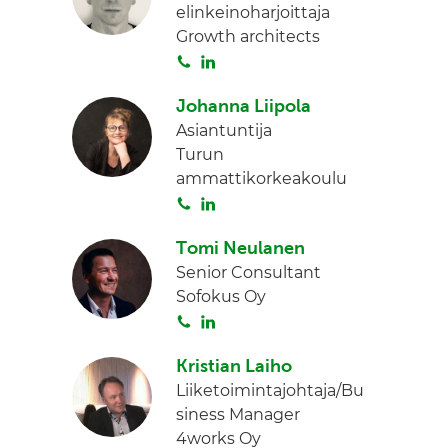
elinkeinoharjoittaja
a
e
Growth architects
d
S
L
I
o
i
n
Johanna Liipola
i
n
Asiantuntija
t
k
Turun
a
e
ammattikorkeakoulu
d
S
L
I
o
i
n
Tomi Neulanen
i
n
Senior Consultant
t
k
Sofokus Oy
a
e
S
L
d
o
i
I
Kristian Laiho
i
n
n
Liiketoimintajohtaja/Bu
t
k
siness Manager
a
e
4works Oy
d