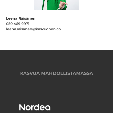
Leena Räisänen
050 469 9971
leena.raisanen@kasvuopen.co
KASVUA MAHDOLLISTAMASSA