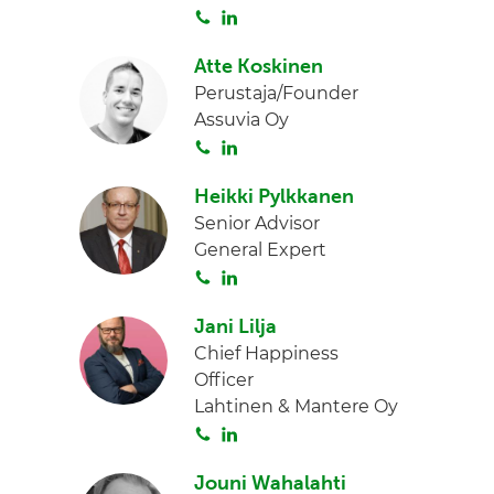
S
L
I
o
i
n
Atte Koskinen
i
n
Perustaja/Founder
t
k
Assuvia Oy
a
e
S
L
d
o
i
I
Heikki Pylkkanen
i
n
n
Senior Advisor
t
k
General Expert
a
e
S
L
d
o
i
I
Jani Lilja
i
n
n
Chief Happiness
t
k
Officer
a
e
Lahtinen & Mantere Oy
d
S
L
I
o
i
n
Jouni Wahalahti
i
n