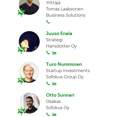
Yrittäjä
Tomas Laaksonen
Business Solutions
S
o
Juuso Enala
i
Strategi
t
Hansdotter Oy
a
S
L
o
i
Turo Numminen
i
n
Startup Investments
t
k
Sofokus Group Oy
a
e
S
L
d
o
i
I
Otto Sunnari
i
n
n
Osakas
t
k
Sofokus Oy
a
e
S
L
d