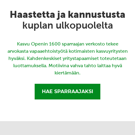
Haastetta ja kannustusta
kuplan ulkopuolelta
Kasvu Openin 1600 sparraajan verkosto tekee
arvokasta vapaaehtoistyötä kotimaisten kasvuyritysten
hyväksi. Kahdenkeskiset yritystapaamiset toteutetaan
luottamuksella. Motiivina vahva tahto laittaa hyvä
kiertämään.
HAE SPARRAAJAKSI