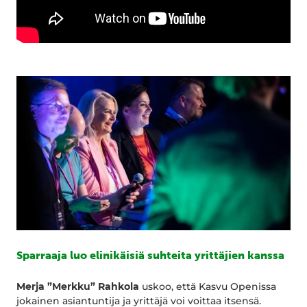
Sparraaja luo elinikäisiä suhteita yrittäjien kanssa
Merja ”Merkku” Rahkola
uskoo, että Kasvu Openissa
jokainen asiantuntija ja yrittäjä voi voittaa itsensä.