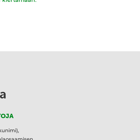
a
TOJA
kunimi),
ialaosaamisen