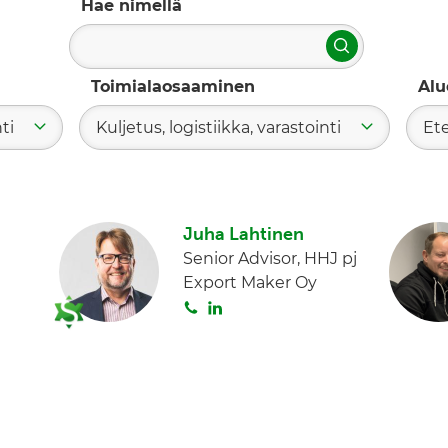
Hae nimellä
Hae
Toimialaosaaminen
Alu
ti
Kuljetus, logistiikka, varastointi
Et
Juha Lahtinen
Senior Advisor, HHJ pj
Export Maker Oy
S
L
o
i
i
n
t
k
a
e
d