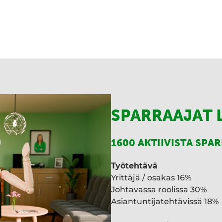
I
n
SPARRAAJAT 
1600 AKTIIVISTA SPA
Työtehtävä
Yrittäjä / osakas 16%
Johtavassa roolissa 30%
Asiantuntijatehtävissä 18%