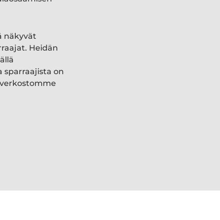
ä näkyvät
rraajat. Heidän
ällä
a sparraajista on
ki verkostomme