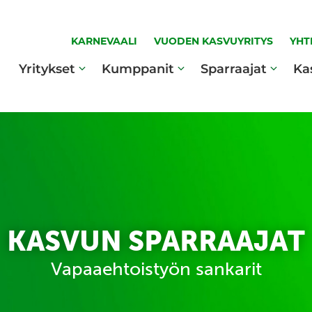
KARNEVAALI
VUODEN KASVUYRITYS
YHT
Yritykset
Kumppanit
Sparraajat
Ka
KASVUN SPARRAAJAT
Vapaaehtoistyön sankarit