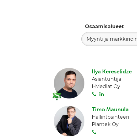
Osaamisalueet
Myynti ja markkinoin
Ilya Kereselidze
Asiantuntija
I-Mediat Oy
S
L
o
i
i
n
Timo Maunula
t
k
Hallintosihteeri
a
e
Piantek Oy
d
S