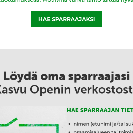
HAE SPARRAAJAKSI
Löydä oma sparraajasi
Kasvu Openin verkostost
HAE SPARRAAJAN TIE
nimen (etunimi ja/tai su
osaamisalueen tai toim