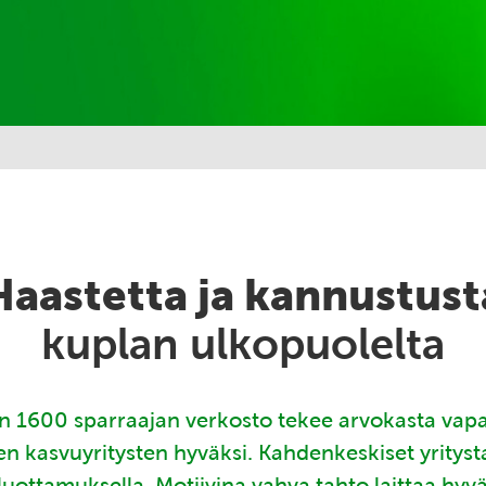
Haastetta ja kannustust
kuplan ulkopuolelta
 1600 sparraajan verkosto tekee arvokasta vap
en kasvuyritysten hyväksi. Kahdenkeskiset yritys
luottamuksella. Motiivina vahva tahto laittaa hyv