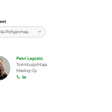
eet
elä-Pohjanmaa
Petri Lepistö
Toimitusjohtaja
Maslog Oy
S
L
o
i
i
n
t
k
a
e
d