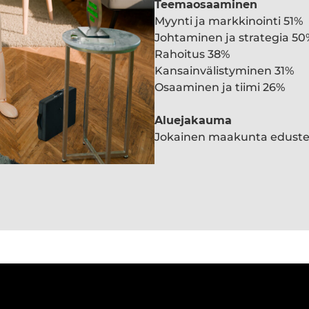
Teemaosaaminen
Myynti ja markkinointi 51%
Johtaminen ja strategia 50
Rahoitus 38%
Kansainvälistyminen 31%
Osaaminen ja tiimi 26%
Aluejakauma
Jokainen maakunta edust