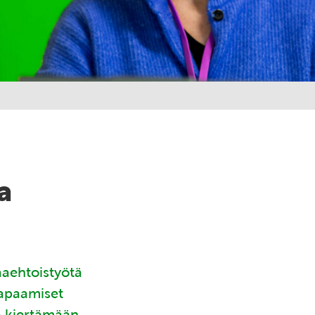
a
aaehtoistyötä
tapaamiset
ä kiertämään.