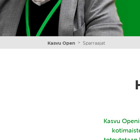
>
Kasvu Open
Sparraajat
Kasvu Openin
kotimaist
toteutetaan 