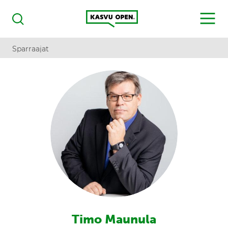
Kasvu Open
MENU
Haku
Sparraajat
Timo Maunula