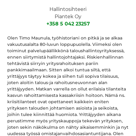
Hallintosihteeri
Piantek Oy
+358 5 042 23257
Olen Timo Maunula, työhistoriani on pitkä ja se alkaa
vakuutusalalta 80-luvun loppupuolella. Viimeksi olen
toiminut palvelupäällikkönä taloushallintoyrityksessä,
ennen siirtymistä hallintojohtajaksi. Riskienhallinnan
tehtävistä siirryin yritysrahoituksen pariin
pankkimaailmaan. Sitten alkoi tuntua siltä, että
yrittäjyys täytyy kokea ja siihen tuli sopiva tilaisuus,
joten aloitin talous-ja rahoitusneuvonnan alan
yrittäjyyden. Matkan varrella on ollut erilaisia tilanteita
kasvun rahoittamisesta kassakriisin hoitoon. Nämä ns.
kriisitilanteet ovat opettaneet kaikkein eniten
yrityksen talouden johtamisen asioista ja seikoista,
joihin tulee kiinnittää huomiota. Yrittäjyyden aikana
perustimme myös yrityskauppoja tekevän yrityksen,
joten sekin näkökulma on nähty aikaisemminkin ja nyt
uudessa työssä omistajanvaihdosasiantuntijana. Olen