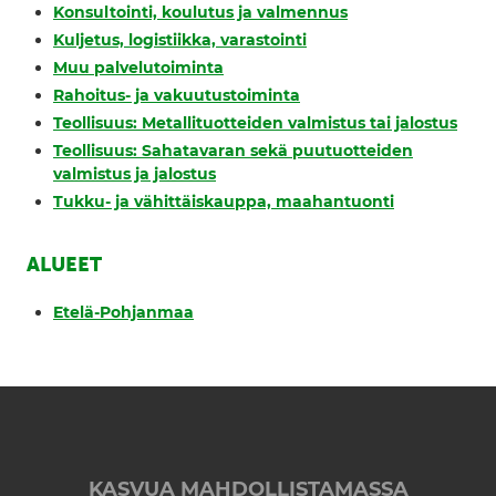
Konsultointi, koulutus ja valmennus
Kuljetus, logistiikka, varastointi
Muu palvelutoiminta
Rahoitus- ja vakuutustoiminta
Teollisuus: Metallituotteiden valmistus tai jalostus
Teollisuus: Sahatavaran sekä puutuotteiden
valmistus ja jalostus
Tukku- ja vähittäiskauppa, maahantuonti
ALUEET
Etelä-Pohjanmaa
KASVUA MAHDOLLISTAMASSA