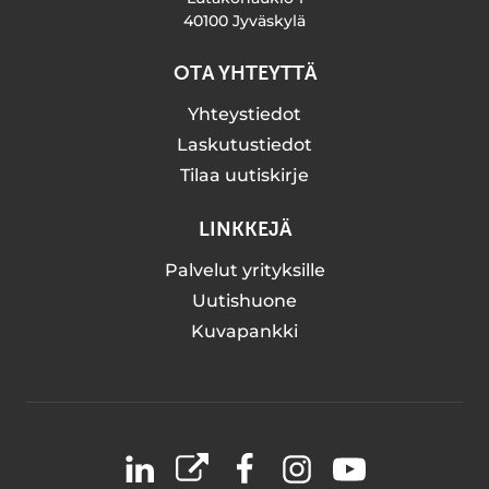
40100 Jyväskylä
OTA YHTEYTTÄ
Yhteystiedot
Laskutustiedot
Tilaa uutiskirje
LINKKEJÄ
Palvelut yrityksille
Uutishuone
Kuvapankki
LinkedIn
X
Facebook
Instagram
YouTube