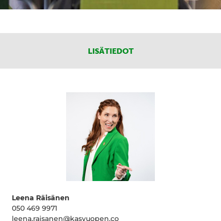
LISÄTIEDOT
Leena Räisänen
050 469 9971
leena.raisanen@kasvuopen.co