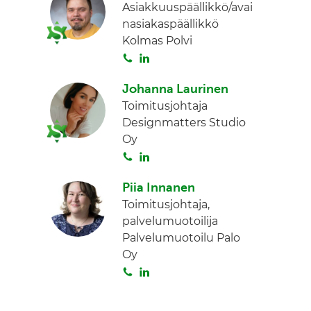
Asiakkuuspäällikkö/avai
nasiakaspäällikkö
Kolmas Polvi
S
L
o
i
Johanna Laurinen
i
n
Toimitusjohtaja
t
k
Designmatters Studio
a
e
Oy
d
S
L
I
o
i
n
Piia Innanen
i
n
Toimitusjohtaja,
t
k
palvelumuotoilija
a
e
Palvelumuotoilu Palo
d
Oy
I
S
L
n
o
i
i
n