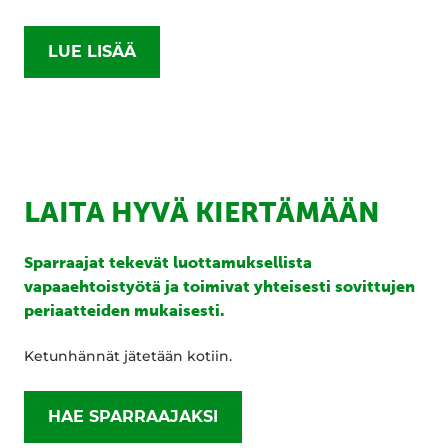
LUE LISÄÄ
LAITA HYVÄ KIERTÄMÄÄN
Sparraajat tekevät luottamuksellista
vapaaehtoistyötä ja toimivat yhteisesti sovittujen
periaatteiden mukaisesti.
Ketunhännät jätetään kotiin.
HAE SPARRAAJAKSI