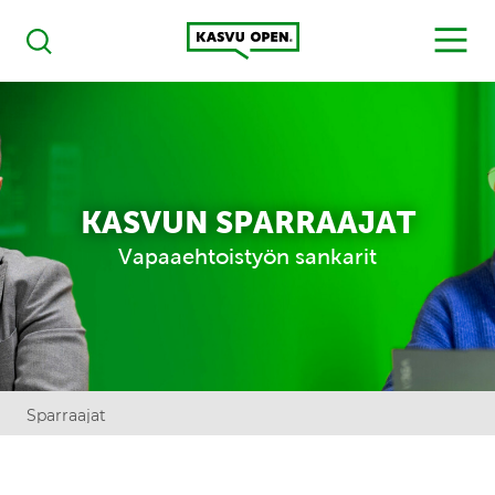
Kasvu Open
MENU
Haku
KASVUN SPARRAAJAT
Vapaaehtoistyön sankarit
Sparraajat