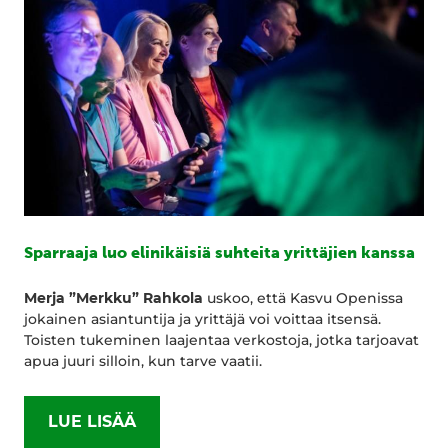
Sparraaja luo elinikäisiä suhteita yrittäjien kanssa
Merja ”Merkku” Rahkola
uskoo, että Kasvu Openissa
jokainen asiantuntija ja yrittäjä voi voittaa itsensä.
Toisten tukeminen laajentaa verkostoja, jotka tarjoavat
apua juuri silloin, kun tarve vaatii.
LUE LISÄÄ