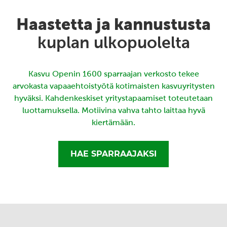
Haastetta ja kannustusta
kuplan ulkopuolelta
Kasvu Openin 1600 sparraajan verkosto tekee
arvokasta vapaaehtoistyötä kotimaisten kasvuyritysten
hyväksi. Kahdenkeskiset yritystapaamiset toteutetaan
luottamuksella. Motiivina vahva tahto laittaa hyvä
kiertämään.
HAE SPARRAAJAKSI