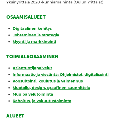
Yksinyrittäjä 2020 -kunniamaininta (Oulun Yrittäjät)
OSAAMISALUEET
Digitaalinen kehitys
Johtaminen ja strategia
Myynti ja markkinointi
TOIMIALAOSAAMINEN
Asiantuntijapalvelut
Informaatio ja viestintä: Ohjelmistot, digitalisointi
Konsultointi, koulutus ja valmennus
Muotoilu, design, graafinen suunnittelu
Muu palvelutoiminta
Rahoitus- ja vakuutustoiminta
ALUEET