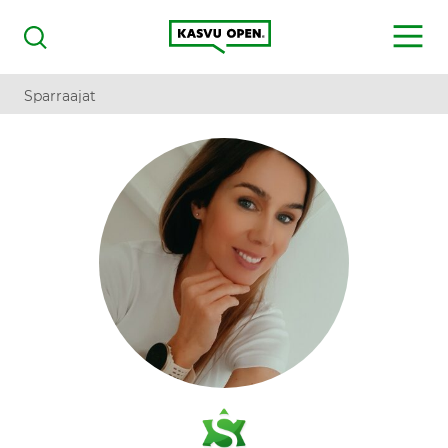
Kasvu Open
MENU
Haku
Sparraajat