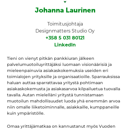
Johanna Laurinen
Toimitusjohtaja
Designmatters Studio Oy
+358 5 031 80121
LinkedIn
Tieni on vienyt pitkän pankkiuran jälkeen
palvelumuotoiluyrittäjäksi luomaan visionäärisiä ja
mieleenpainuvia asiakaskokemuksia useiden eri
toimialojen yrityksille ja organisaatioille. Sparrauksissa
haluan auttaa sparrattavaa yritystä pohtimaan
asiakaskokemusta ja asiakasarvoa kilpailuetua tuovalla
tavalla. Autan mielelläni yritystä tunnistamaan
muotoilun mahdollisuudet luoda yhä enemmän arvoa
niin omalle liiketoiminnalle, asiakkaille, kumppaneille
kuin ympäristölle.
Omaa yrittäjämatkaa on kannustanut myös Vuoden