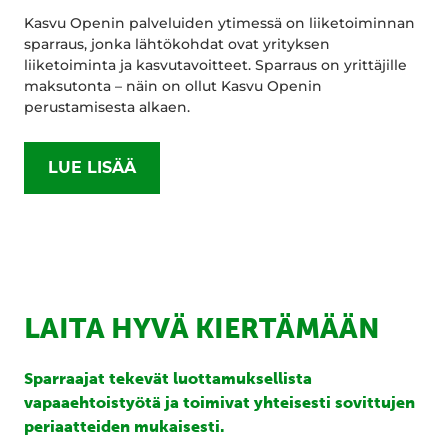
Kasvu Openin palveluiden ytimessä on liiketoiminnan
sparraus, jonka lähtökohdat ovat yrityksen
liiketoiminta ja kasvutavoitteet. Sparraus on yrittäjille
maksutonta – näin on ollut Kasvu Openin
perustamisesta alkaen.
LUE LISÄÄ
LAITA HYVÄ KIERTÄMÄÄN
Sparraajat tekevät luottamuksellista
vapaaehtoistyötä ja toimivat yhteisesti sovittujen
periaatteiden mukaisesti.