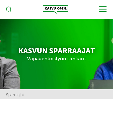
Kasvu Open
MENU
Haku
KASVUN SPARRAAJAT
Vapaaehtoistyön sankarit
Sparraajat