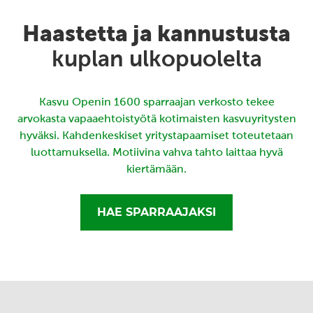
Haastetta ja kannustusta
kuplan ulkopuolelta
Kasvu Openin 1600 sparraajan verkosto tekee
arvokasta vapaaehtoistyötä kotimaisten kasvuyritysten
hyväksi. Kahdenkeskiset yritystapaamiset toteutetaan
luottamuksella. Motiivina vahva tahto laittaa hyvä
kiertämään.
HAE SPARRAAJAKSI