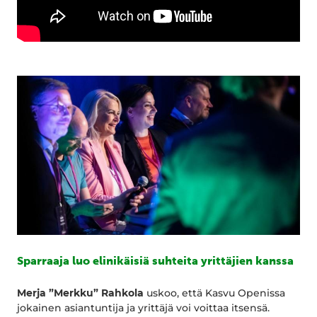
Sparraaja luo elinikäisiä suhteita yrittäjien kanssa
Merja ”Merkku” Rahkola
uskoo, että Kasvu Openissa
jokainen asiantuntija ja yrittäjä voi voittaa itsensä.