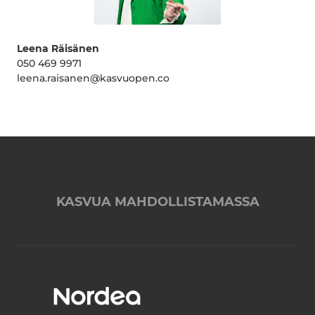
Leena Räisänen
050 469 9971
leena.raisanen@kasvuopen.co
KASVUA MAHDOLLISTAMASSA