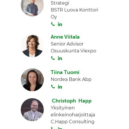
Strategi
BSTR Luova Konttori
Oy
S
L
o
i
Anne Viitala
i
n
Senior Advisor
t
k
Osuuskunta Viexpo
a
e
S
L
d
o
i
I
i
n
n
Tiina Tuomi
t
k
Nordea Bank Abp
a
e
S
L
d
o
i
I
i
n
Christoph Happ
n
t
k
Yksityinen
a
e
elinkeinoharjoittaja
d
C.Happ Consulting
I
S
L