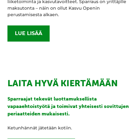
liiketoiminta ja kasvutavoitteet. Sparraus on yrittäjille
maksutonta – näin on ollut Kasvu Openin
perustamisesta alkaen.
LUE LISÄÄ
LAITA HYVÄ KIERTÄMÄÄN
Sparraajat tekevät luottamuksellista
vapaaehtoistyötä ja toimivat yhteisesti sovittujen
periaatteiden mukaisesti.
Ketunhännät jätetään kotiin.