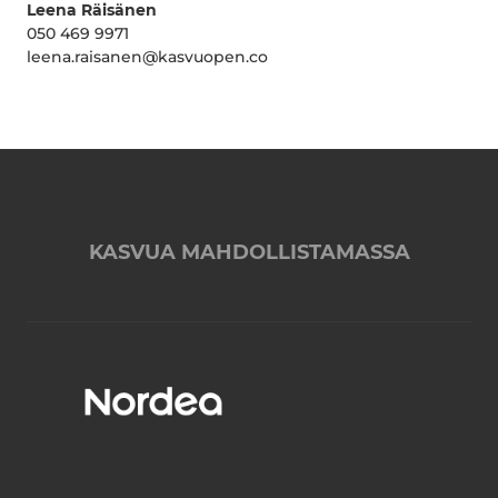
Leena Räisänen
050 469 9971
leena.raisanen@kasvuopen.co
KASVUA MAHDOLLISTAMASSA