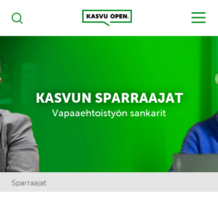
Kasvu Open
MENU
Haku
KASVUN SPARRAAJAT
Vapaaehtoistyön sankarit
Sparraajat