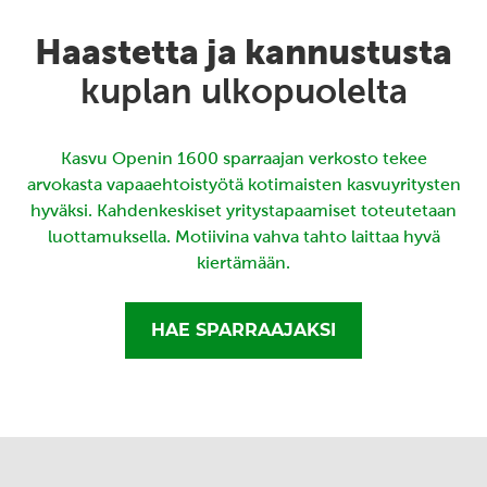
Haastetta ja kannustusta
kuplan ulkopuolelta
Kasvu Openin 1600 sparraajan verkosto tekee
arvokasta vapaaehtoistyötä kotimaisten kasvuyritysten
hyväksi. Kahdenkeskiset yritystapaamiset toteutetaan
luottamuksella. Motiivina vahva tahto laittaa hyvä
kiertämään.
HAE SPARRAAJAKSI