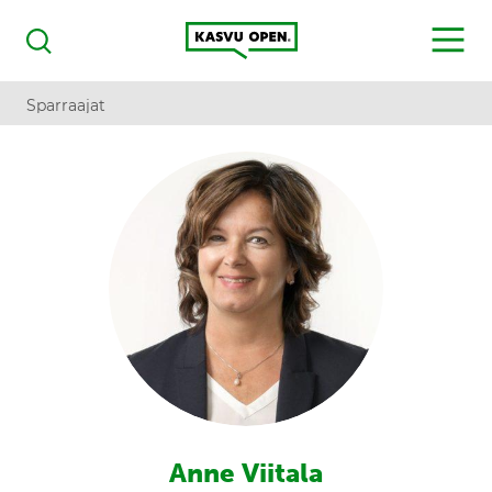
Kasvu Open
MENU
Haku
Sparraajat
Anne Viitala