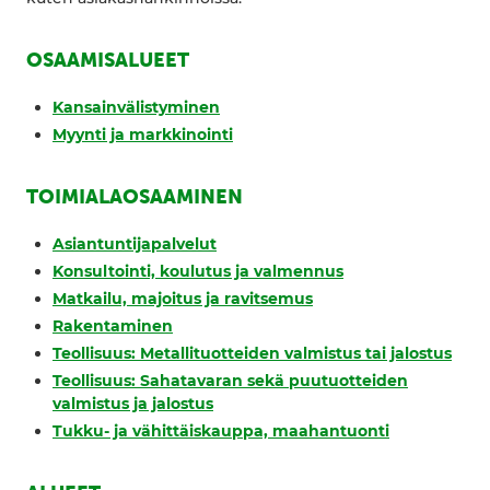
OSAAMISALUEET
Kansainvälistyminen
Myynti ja markkinointi
TOIMIALAOSAAMINEN
Asiantuntijapalvelut
Konsultointi, koulutus ja valmennus
Matkailu, majoitus ja ravitsemus
Rakentaminen
Teollisuus: Metallituotteiden valmistus tai jalostus
Teollisuus: Sahatavaran sekä puutuotteiden
valmistus ja jalostus
Tukku- ja vähittäiskauppa, maahantuonti