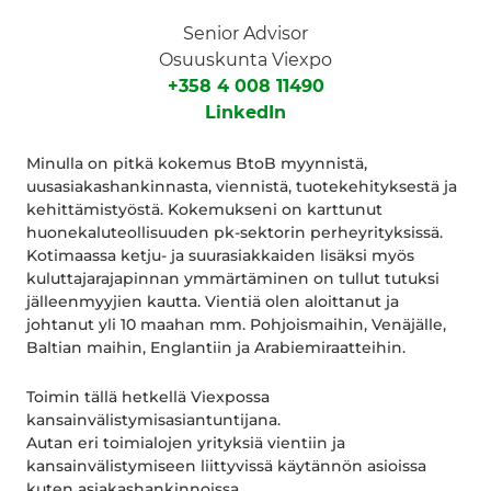
Senior Advisor
Osuuskunta Viexpo
+358 4 008 11490
LinkedIn
Minulla on pitkä kokemus BtoB myynnistä,
uusasiakashankinnasta, viennistä, tuotekehityksestä ja
kehittämistyöstä. Kokemukseni on karttunut
huonekaluteollisuuden pk-sektorin perheyrityksissä.
Kotimaassa ketju- ja suurasiakkaiden lisäksi myös
kuluttajarajapinnan ymmärtäminen on tullut tutuksi
jälleenmyyjien kautta. Vientiä olen aloittanut ja
johtanut yli 10 maahan mm. Pohjoismaihin, Venäjälle,
Baltian maihin, Englantiin ja Arabiemiraatteihin.
Toimin tällä hetkellä Viexpossa
kansainvälistymisasiantuntijana.
Autan eri toimialojen yrityksiä vientiin ja
kansainvälistymiseen liittyvissä käytännön asioissa
kuten asiakashankinnoissa.